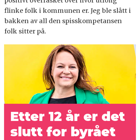
positivt overrasket over hvor utrolig
flinke folk i kommunen er. Jeg ble slått i
bakken av all den spisskompetansen
folk sitter på.
Etter 12 år er det
slutt for byrået