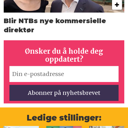
Blir NTBs nye kommersielle
direktør
Ønsker du å holde deg
oppdatert?
Ledige stillinger: