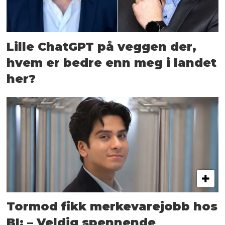
Lille ChatGPT på veggen der,
hvem er bedre enn meg i landet
her?
Tormod fikk merkevarejobb hos
BI: – Veldig spennende