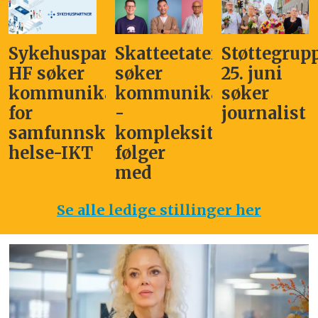
Sykehuspartner
Skatteetaten
Støttegrup
HF søker
søker
25. juni
kommunikasjonssjef
kommunikasjonsleder
søker
for
-
journalist
samfunnskritisk
kompleksitet
helse-IKT
følger
med
Se alle ledige stillinger her