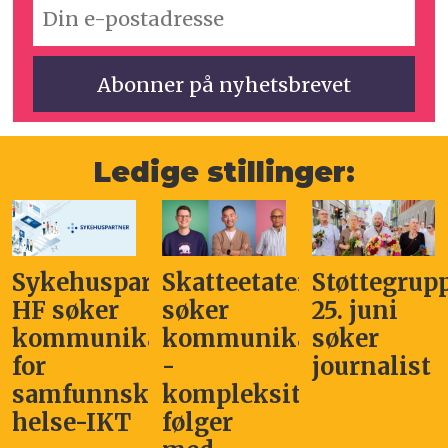
Ledige stillinger:
Sykehuspartner
Skatteetaten
Støttegrup
HF søker
søker
25. juni
kommunikasjonssjef
kommunikasjonsleder
søker
for
-
journalist
samfunnskritisk
kompleksitet
helse-IKT
følger