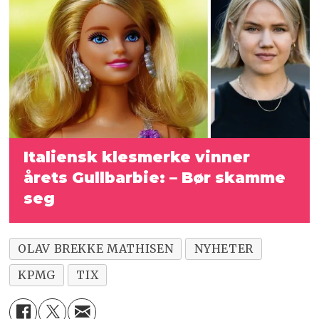
Italiensk klesmerke vinner
årets Gullbarbie: – Bør skamme
seg
OLAV BREKKE MATHISEN
NYHETER
KPMG
TIX