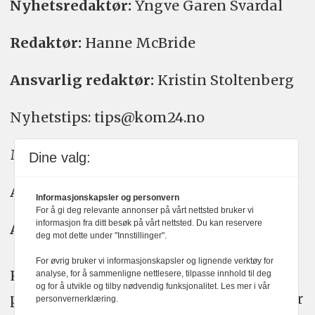
Nyhetsredaktør:
Yngve Garen Svardal
Redaktør:
Hanne McBride
Ansvarlig redaktør:
Kristin Stoltenberg
Nyhetstips: tips@kom24.no
Meninger: meninger@kom24.no
Dine valg:
Annonse: annonse@watchmedia.no
Informasjonskapsler og personvern
For å gi deg relevante annonser på vårt nettsted bruker vi
informasjon fra ditt besøk på vårt nettsted. Du kan reservere
Abonnement:
kom24@watchmedia.no
deg mot dette under "Innstillinger".
For øvrig bruker vi informasjonskapsler og lignende verktøy for
KOM24 arbeider etter Vær Varsom-
analyse, for å sammenligne nettlesere, tilpasse innhold til deg
og for å utvikle og tilby nødvendig funksjonalitet. Les mer i vår
plakatens regler for god presseskikk. Her
personvernerklæring.