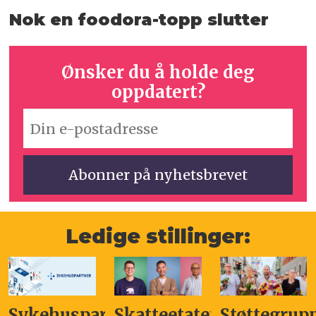
Nok en foodora-topp slutter
Ønsker du å holde deg
oppdatert?
Ledige stillinger:
Sykehuspartner
Skatteetaten
Støttegrup