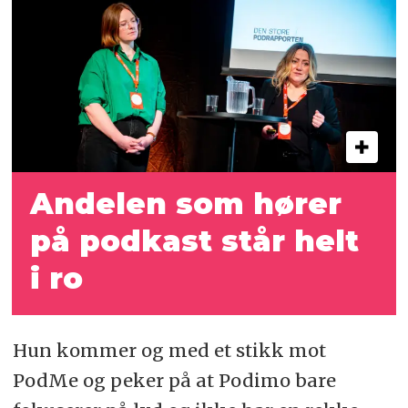
Andelen som hører
på podkast står helt
i ro
Hun kommer og med et stikk mot
PodMe og peker på at Podimo bare