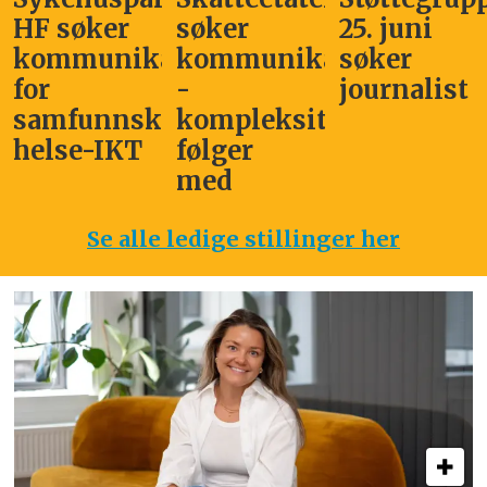
HF søker
søker
25. juni
kommunikasjonssjef
kommunikasjonsleder
søker
for
-
journalist
samfunnskritisk
kompleksitet
helse-IKT
følger
med
Se alle ledige stillinger her