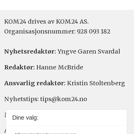
KOM24 drives av KOM24 AS.
Organisasjons­nummer: 928 093 182
Nyhetsredaktør:
Yngve Garen Svardal
Redaktør:
Hanne McBride
Ansvarlig redaktør:
Kristin Stoltenberg
Nyhetstips: tips@kom24.no
Meninger: meninger@kom24.no
Dine valg:
Annonse: annonse@watchmedia.no