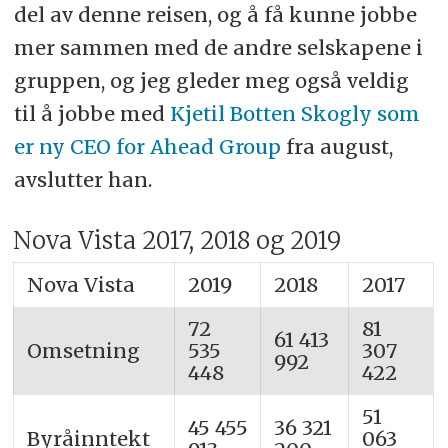
del av denne reisen, og å få kunne jobbe
mer sammen med de andre selskapene i
gruppen, og jeg gleder meg også veldig
til å jobbe med
Kjetil Botten Skogly som
er ny CEO for Ahead Group
fra august,
avslutter han.
Nova Vista 2017, 2018 og 2019
Nova Vista
2019
2018
2017
72
81
61 413
Omsetning
535
307
992
448
422
51
45 455
36 321
Byråinntekt
063