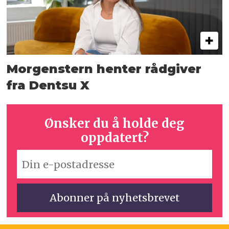
Morgenstern henter rådgiver
fra Dentsu X
Ønsker du å holde deg
oppdatert?