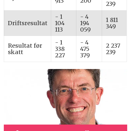
913
200
239
- 1
- 4
1 811
Driftsresultat
104
194
349
113
059
- 1
- 4
Resultat før
2 237
338
475
skatt
239
227
379