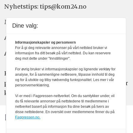
Nyhetstips: tips@kom24.no
Meninger: meninger@kom24.no
Dine valg:
Annonse: annonse@watchmedia.no
Informasjonskapsler og personvern
For å gi deg relevante annonser på vårt nettsted bruker vi
Abonnement:
kom24@watchmedia.no
informasjon fra ditt besøk på vårt nettsted. Du kan reservere
deg mot dette under "Innstillinger".
For øvrig bruker vi informasjonskapsler og lignende verktøy for
KOM24 arbeider etter Vær Varsom-
analyse, for å sammenligne nettlesere, tilpasse innhold til deg
og for å utvikle og tilby nødvendig funksjonalitet. Les mer i vår
plakatens regler for god presseskikk. Her
personvernerklæring.
kan du lese mer om
PFUs
arbeid.
Vi er med i Fagpressen-nettverket. Om du samtykker under, vil
du få relevante annonser på nettstedene til medlemmene i
nettverket basert på informasjon fra dine besøk på tvers av
disse nettstedene. En oversikt over medlemmene finner du på
Fagpressen.no.