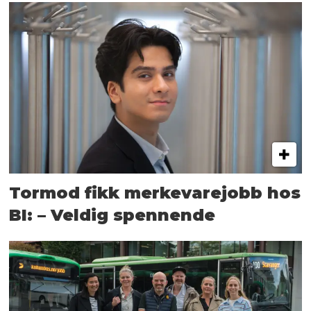
Tormod fikk merkevarejobb hos
BI: – Veldig spennende