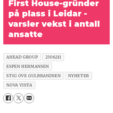
First House-gründer
på plass i Leidar -
varsler vekst i antall
ansatte
AHEAD GROUP
2306211
ESPEN HERMANSEN
STIG OVE GULBRANDSEN
NYHETER
NOVA VISTA