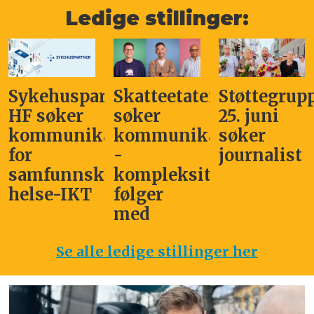
Ledige stillinger:
Sykehuspartner
Skatteetaten
Støttegrup
HF søker
søker
25. juni
kommunikasjonssjef
kommunikasjonsleder
søker
for
-
journalist
samfunnskritisk
kompleksitet
helse-IKT
følger
med
Se alle ledige stillinger her