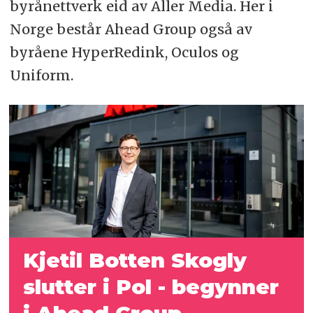
byrånettverk eid av Aller Media. Her i
Norge består Ahead Group også av
byråene HyperRedink, Oculos og
Uniform.
Kjetil Botten Skogly
slutter i Pol - begynner