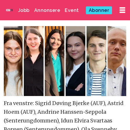
Jobb
Annonsere
Event
Abonner
Fra venstre: Sigrid Døving Bjerke (AUF), Astrid
Hoem (AUF), Andrine Hanssen-Seppola
(Senterungdommen), Idun Elvira Svartaas
Borgen (Senterungdommen), Ola Svenneby