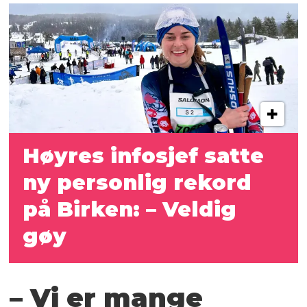
Høyres infosjef satte
ny personlig rekord
på Birken: – Veldig
gøy
– Vi er mange