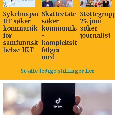
Sykehuspartner
Skatteetaten
Støttegrup
HF søker
søker
25. juni
kommunikasjonssjef
kommunikasjonsleder
søker
for
-
journalist
samfunnskritisk
kompleksitet
helse-IKT
følger
med
Se alle ledige stillinger her