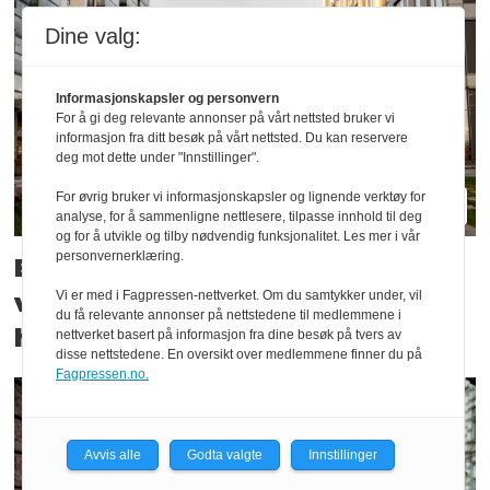
Dine valg:
Informasjonskapsler og personvern
For å gi deg relevante annonser på vårt nettsted bruker vi
informasjon fra ditt besøk på vårt nettsted. Du kan reservere
deg mot dette under "Innstillinger".
For øvrig bruker vi informasjonskapsler og lignende verktøy for
analyse, for å sammenligne nettlesere, tilpasse innhold til deg
og for å utvikle og tilby nødvendig funksjonalitet. Les mer i vår
personvernerklæring.
Baardsen Sport satser på
visuell kommunikasjon: – Aldri
Vi er med i Fagpressen-nettverket. Om du samtykker under, vil
du få relevante annonser på nettstedene til medlemmene i
hatt større muligheter
nettverket basert på informasjon fra dine besøk på tvers av
disse nettstedene. En oversikt over medlemmene finner du på
Fagpressen.no.
Avvis alle
Godta valgte
Innstillinger