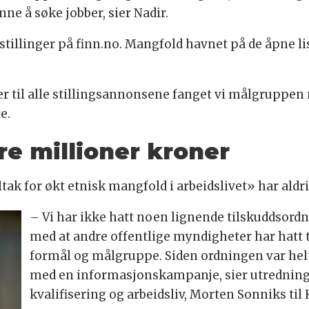
e å søke jobber, sier Nadir.
illinger på finn.no. Mangfold havnet på de åpne li
til alle stillingsannonsene fanget vi målgruppen n
e.
re millioner kroner
ak for økt etnisk mangfold i arbeidslivet» har aldri t
– Vi har ikke hatt noen lignende tilskuddsordnin
med at andre offentlige myndigheter har hat
formål og målgruppe. Siden ordningen var helt n
med en informasjonskampanje, sier utrednings
kvalifisering og arbeidsliv, Morten Sonniks ti