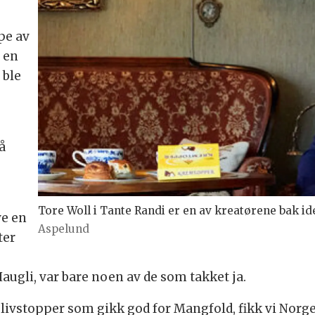
pe av
i en
 ble
̊
Tore Woll i Tante Randi er en av kreatørene bak id
ve en
Aspelund
ter
ugli, var bare noen av de som takket ja.
livstopper som gikk god for Mangfold, fikk vi Nor