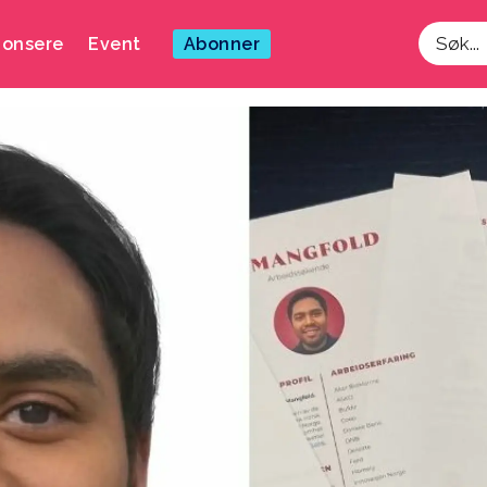
onsere
Event
Abonner
Søk