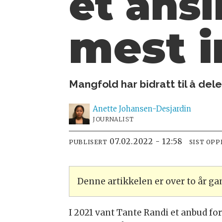
et ansi
mest 
Mangfold har bidratt til å dele 
Anette
Johansen-Desjardin
JOURNALIST
07.02.2022 - 12:58
PUBLISERT
SIST OP
Denne artikkelen er over to år g
I 2021 vant Tante Randi et anbud fo