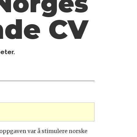
 Norges
nde CV
heter.
 oppgaven var å stimulere norske