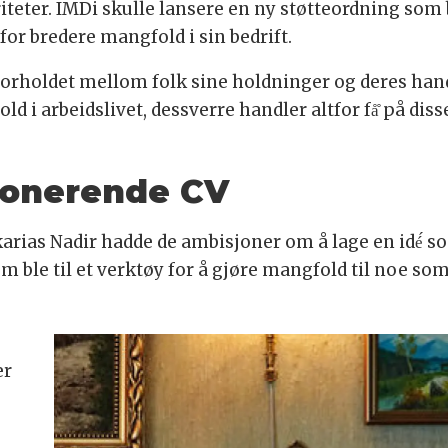
oriteter. IMDi skulle lansere en ny støtteordning som
for bredere mangfold i sin bedrift.
sforholdet mellom folk sine holdninger og deres han
ld i arbeidslivet, dessverre handler altfor få̊ på di
ponerende CV
as Nadir hadde de ambisjoner om å lage en idé́ so
m ble til et verktøy for å gjøre mangfold til noe so
er
e