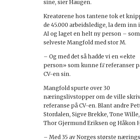
sine, sier Haugen.
Kreatørene hos tantene tok et knip
de 45.000 arbeidsledige, la dem inn 
AI og laget en helt ny person – som
selveste Mangfold med stor M.
– Og med det så hadde vi en «ekte
person» som kunne få̊ referanser pa
CV-en sin.
Mangfold spurte over 30
næringslivstopper om de ville skri
referanse på CV-en. Blant andre Pet
Stordalen,
Sigve
Brekke, Tone Wille,
Thor Gjermund Eriksen
og Håkon Ha
– Med 35 av Norges største nærings