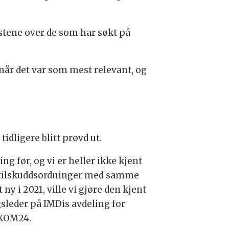
stene over de som har søkt på
år det var som mest relevant, og
idligere blitt prøvd ut.
g før, og vi er heller ikke kjent
t tilskuddsordninger med samme
y i 2021, ville vi gjøre den kjent
leder på IMDis avdeling for
l KOM24.