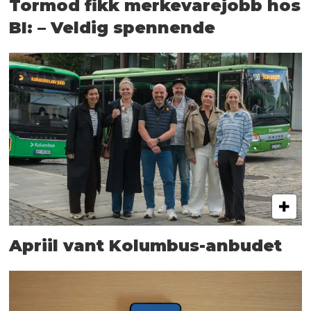
Tormod fikk merkevarejobb hos
BI: – Veldig spennende
Apriil vant Kolumbus-anbudet