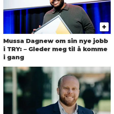
Mussa Dagnew om sin nye jobb
i TRY: – Gleder meg til å komme
i gang