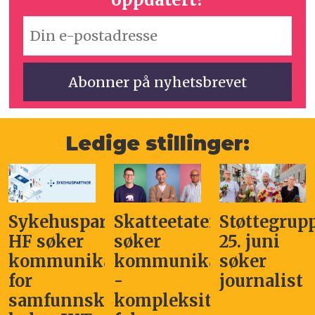
Ledige stillinger:
Sykehuspartner
Skatteetaten
Støttegrup
HF søker
søker
25. juni
kommunikasjonssjef
kommunikasjonsleder
søker
for
-
journalist
samfunnskritisk
kompleksitet