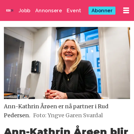
Jobb
Annonsere
Event
Abonner
Ann-Kathrin Årøen er nå partner i Rud
Pedersen.
Foto: Yngve Garen Svardal
Ann-Kathrin Årøen blir