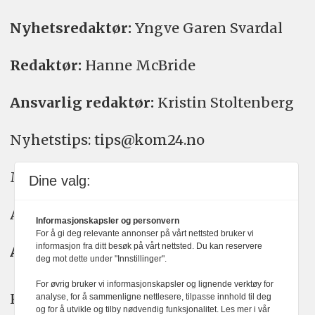
Nyhetsredaktør:
Yngve Garen Svardal
Redaktør:
Hanne McBride
Ansvarlig redaktør:
Kristin Stoltenberg
Nyhetstips: tips@kom24.no
Meninger: meninger@kom24.no
Dine valg:
Annonse: annonse@watchmedia.no
Informasjonskapsler og personvern
For å gi deg relevante annonser på vårt nettsted bruker vi
informasjon fra ditt besøk på vårt nettsted. Du kan reservere
Abonnement:
kom24@watchmedia.no
deg mot dette under "Innstillinger".
For øvrig bruker vi informasjonskapsler og lignende verktøy for
KOM24 arbeider etter Vær Varsom-
analyse, for å sammenligne nettlesere, tilpasse innhold til deg
og for å utvikle og tilby nødvendig funksjonalitet. Les mer i vår