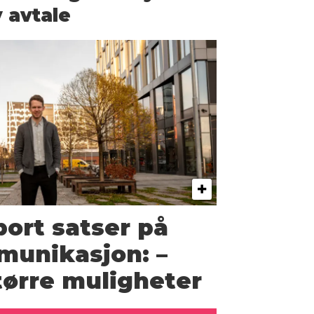
 avtale
ort satser på
munikasjon: –
større muligheter