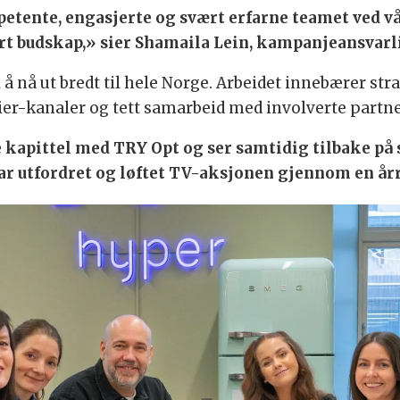
tente, engasjerte og svært erfarne teamet ved vår 
vårt budskap,» sier Shamaila Lein, kampanjeansvar
 å nå ut bredt til hele Norge. Arbeidet innebærer str
er-kanaler og tett samarbeid med involverte partne
e kapittel med TRY Opt og ser samtidig tilbake på
r utfordret og løftet TV-aksjonen gjennom en årr