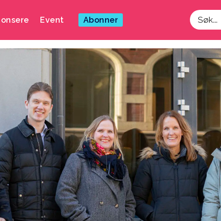
onsere
Event
Abonner
Søk