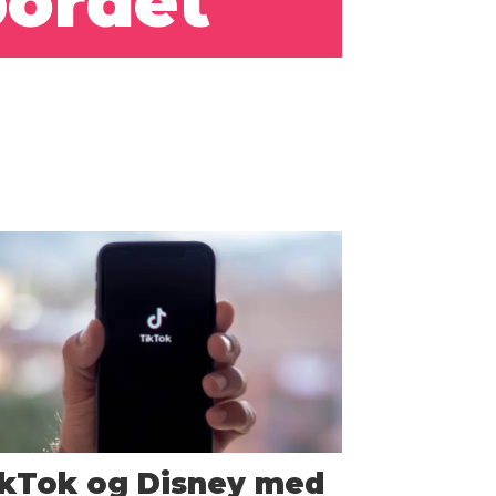
bordet
ikTok og Disney med