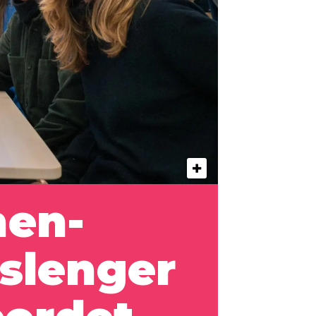
nen-
 slenger