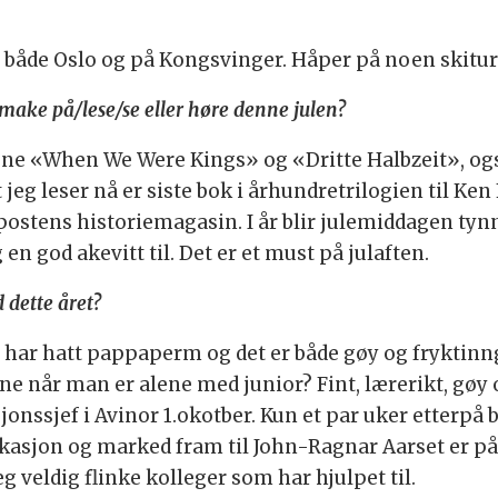
i både Oslo og på Kongsvinger. Håper på noen skiture
/smake på/lese/se eller høre denne julen?
ene «When We Were Kings» og «Dritte Halbzeit», ogs
eg leser nå er siste bok i århundretrilogien til Ken F
enpostens historiemagasin. I år blir julemiddagen tyn
n god akevitt til. Det er et must på julaften.
 dette året?
g har hatt pappaperm og det er både gøy og fryktinn
 når man er alene med junior? Fint, lærerikt, gøy o
ssjef i Avinor 1.okotber. Kun et par uker etterpå bl
jon og marked fram til John-Ragnar Aarset er på p
g veldig flinke kolleger som har hjulpet til.