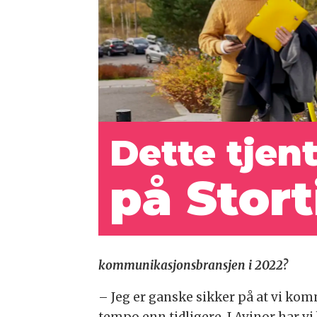
Dette tjen
på Stort
kommunikasjonsbransjen i 2022?
– Jeg er ganske sikker på at vi kom
tempo enn tidligere. I Avinor har 