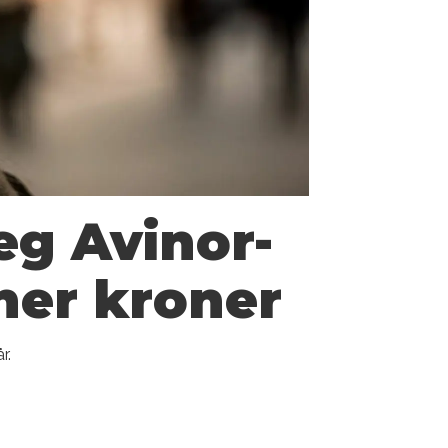
eg Avinor-
oner kroner
r.