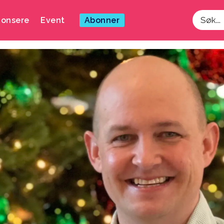
onsere
Event
Abonner
Søk