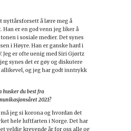
 et nyttårsforsett å lære meg å
. Han er en god venn jeg liker å
i tonen i sosiale medier. Det synes
ssen i Høyre. Han er ganske hard i
. Jeg er ofte uenig med Siri Gjørtz
 jeg synes det er gøy og diskutere
allikevel, og jeg har godt inntrykk
 husker du best fra
unikasjonsåret 2021?
 må jeg si korona og hvordan det
ket hele luftfarten i Norge. Det har
et veldig krevende år for oss alle og