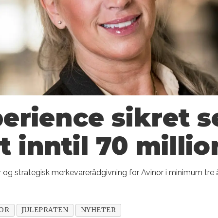
erience sikret s
t inntil 70 milli
g strategisk merkevarerådgivning for Avinor i minimum tre å
OR
JULEPRATEN
NYHETER