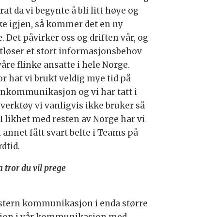
at da vi begynte å bli litt høye og
e igjen, så kommer det en ny
. Det påvirker oss og driften vår, og
utløser et stort informasjonsbehov
åre flinke ansatte i hele Norge.
r hat vi brukt veldig mye tid på
rnkommunikasjon og vi har tatt i
 verktøy vi vanligvis ikke bruker så
 I likhet med resten av Norge har vi
 annet fått svart belte i Teams på
dtid.
 tror du vil prege
 ekstern kommunikasjon i enda større
kasjon i vår kommunikasjon med