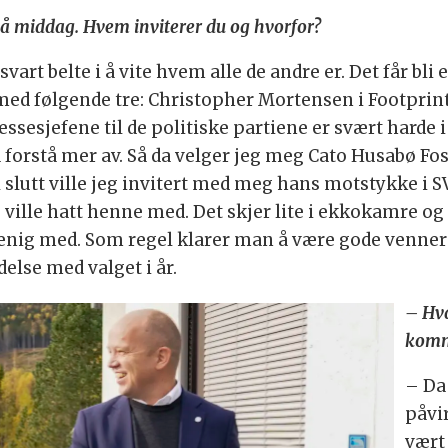
 på middag. Hvem inviterer du og hvorfor?
vart belte i å vite hvem alle de andre er. Det får bli
 med følgende tre: Christopher Mortensen i Footprint
essesjefene til de politiske partiene er svært harde 
 å forstå mer av. Så da velger jeg meg Cato Husabø Fo
l slutt ville jeg invitert med meg hans motstykke i SV
 ville hatt henne med. Det skjer lite i ekkokamre og
 enig med. Som regel klarer man å være gode venner 
delse med valget i år.
–
Hva
komm
– Da
påvir
vært 