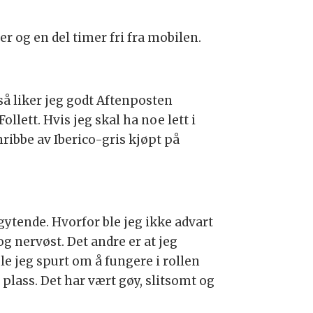
r og en del timer fri fra mobilen.
å liker jeg godt Aftenposten
ollett. Hvis jeg skal ha noe lett i
nribbe av Iberico-gris kjøpt på
gytende. Hvorfor ble jeg ikke advart
g nervøst. Det andre er at jeg
e jeg spurt om å fungere i rollen
lass. Det har vært gøy, slitsomt og