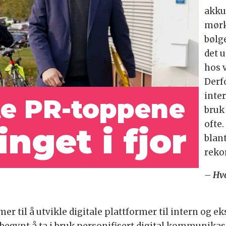
akkur
mørk
bølge
det 
hos v
Derfo
inte
te PR-toppene
bruk
ofte.
inget i fjor
blant
rekor
– Hva
mer til å utvikle digitale plattformer til intern og
vi begynt å ta i bruk personifisert digital kommuni