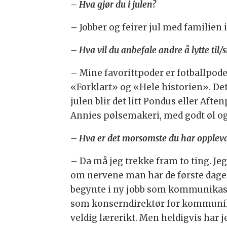
–
Hva gjør du i julen?
– Jobber og feirer jul med familien 
– Hva vil du anbefale andre å lytte til
– Mine favorittpoder er fotballpod
«Forklart» og «Hele historien». Det j
julen blir det litt Pondus eller Aft
Annies pølsemakeri, med godt øl og e
– Hva er det morsomste du har opplevd
– Da må jeg trekke fram to ting. Je
om nervene man har de første dagene
begynte i ny jobb som kommunikasjon
som konserndirektør for kommunikas
veldig lærerikt. Men heldigvis har je