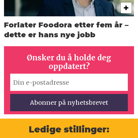
Forlater Foodora etter fem år –
dette er hans nye jobb
Ønsker du å holde deg
oppdatert?
Ledige stillinger: