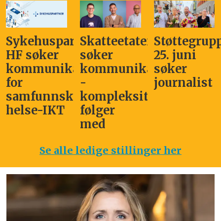
Sykehuspartner
Skatteetaten
Støttegrup
HF søker
søker
25. juni
kommunikasjonssjef
kommunikasjonsleder
søker
for
-
journalist
samfunnskritisk
kompleksitet
helse-IKT
følger
med
Se alle ledige stillinger her