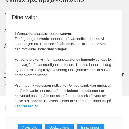
Meninger: meninger@kom24.no
Dine valg:
Annonse: annonse@watchmedia.no
Informasjonskapsler og personvern
For å gi deg relevante annonser på vårt nettsted bruker vi
Abonnement:
kom24@watchmedia.no
informasjon fra ditt besøk på vårt nettsted. Du kan reservere
deg mot dette under "Innstillinger".
For øvrig bruker vi informasjonskapsler og lignende verktøy for
KOM24 arbeider etter Vær Varsom-
analyse, for å sammenligne nettlesere, tilpasse innhold til deg
og for å utvikle og tilby nødvendig funksjonalitet. Les mer i vår
plakatens regler for god presseskikk. Her
personvernerklæring.
kan du lese mer om
PFUs
arbeid.
Vi er med i Fagpressen-nettverket. Om du samtykker under, vil
du få relevante annonser på nettstedene til medlemmene i
nettverket basert på informasjon fra dine besøk på tvers av
disse nettstedene. En oversikt over medlemmene finner du på
Fagpressen.no.
Avvis alle
Godta valgte
Innstillinger