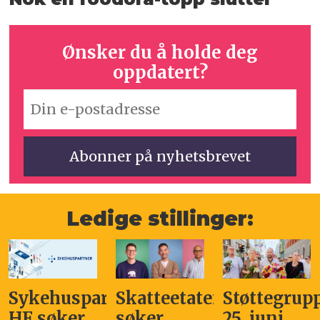
Ønsker du å holde deg
oppdatert?
Ledige stillinger:
Sykehuspartner
Skatteetaten
Støttegrup
HF søker
søker
25. juni