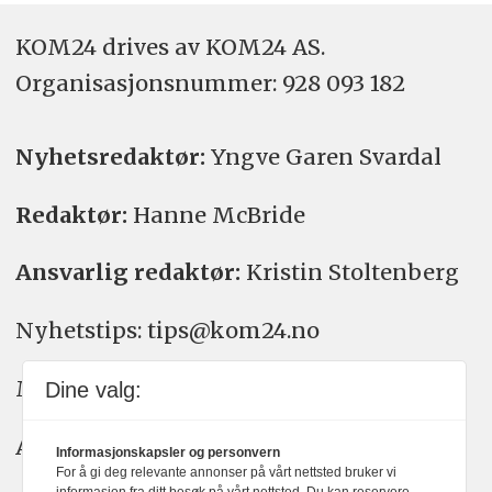
KOM24 drives av KOM24 AS.
Organisasjons­nummer: 928 093 182
Nyhetsredaktør:
Yngve Garen Svardal
Redaktør:
Hanne McBride
Ansvarlig redaktør:
Kristin Stoltenberg
Nyhetstips: tips@kom24.no
Meninger: meninger@kom24.no
Dine valg:
Annonse: annonse@watchmedia.no
Informasjonskapsler og personvern
For å gi deg relevante annonser på vårt nettsted bruker vi