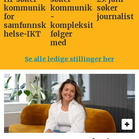
kommunikasjonssjef
kommunikasjonsleder
søker
for
-
journalist
samfunnskritisk
kompleksitet
helse-IKT
følger
med
Se alle ledige stillinger her