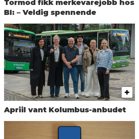
Tormod fikk merkevarejobb hos
BI: – Veldig spennende
Apriil vant Kolumbus-anbudet