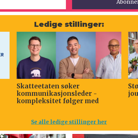
Ledige stillinger:
katteetaten søker
Støttegrup
ommunikasjonsleder -
journalis
ompleksitet følger med
Se alle ledige stillinger her