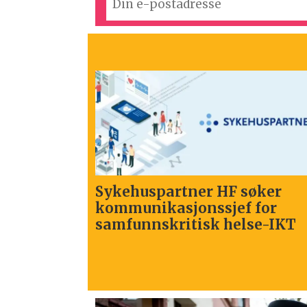
Sykehuspartner HF søker
S
kommunikasjonssjef for
k
samfunnskritisk helse-IKT
k