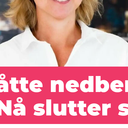
åtte nedb
 Nå slutter 