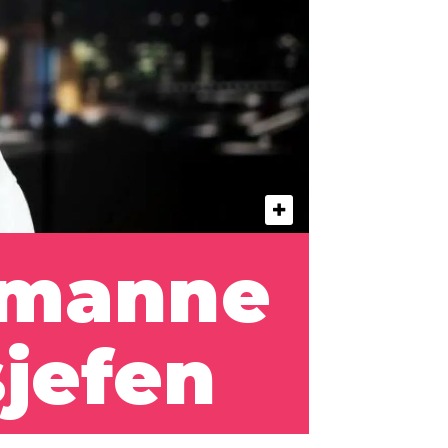
emanne
sjefen