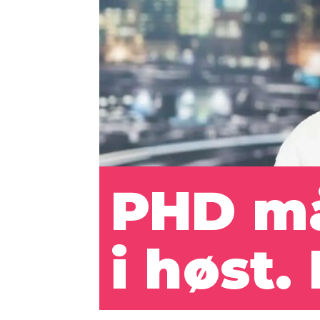
PHD m
i høst.