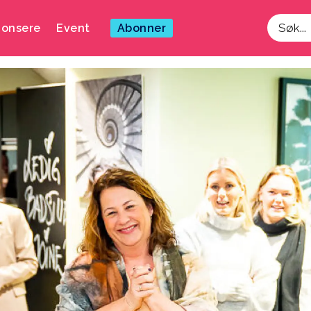
onsere
Event
Abonner
Søk