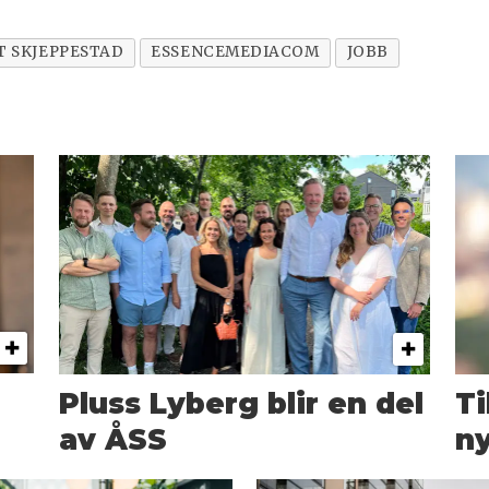
T SKJEPPESTAD
ESSENCEMEDIACOM
JOBB
Pluss Lyberg blir en del
T
av ÅSS
ny