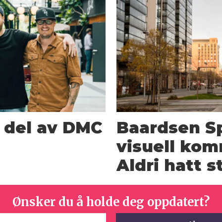
n del av DMC
Baardsen Sp
visuell kom
Aldri hatt 
Ønsker du å holde deg oppdatert?