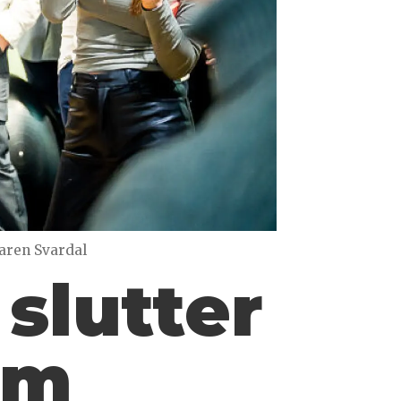
aren Svardal
slutter
om