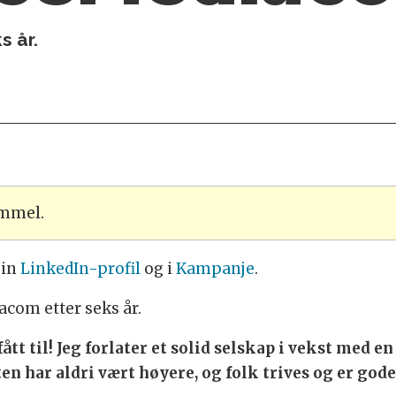
s år.
ammel.
sin
LinkedIn-profil
og i
Kampanje
.
acom etter seks år.
fått til! Jeg forlater et solid selskap i vekst med 
n har aldri vært høyere, og folk trives og er gode