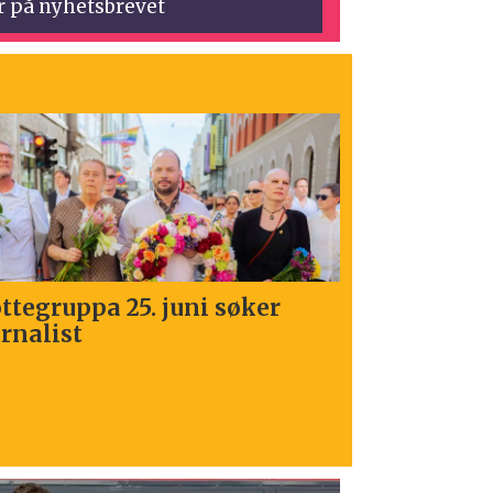
pa 25. juni søker
Klimaetaten søke
t
Kommunikasjonsr
digitale kanaler 
markedsføring