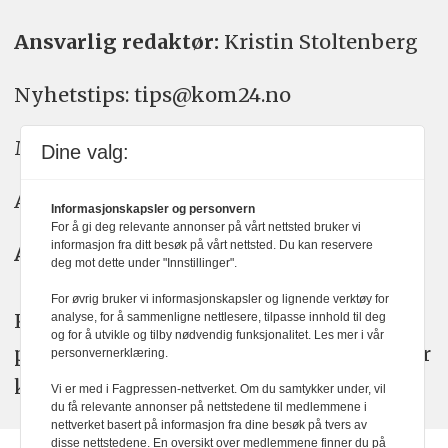
Ansvarlig redaktør:
Kristin Stoltenberg
Nyhetstips: tips@kom24.no
Meninger: meninger@kom24.no
Dine valg:
Annonse: annonse@watchmedia.no
Informasjonskapsler og personvern
For å gi deg relevante annonser på vårt nettsted bruker vi
informasjon fra ditt besøk på vårt nettsted. Du kan reservere
Abonnement:
kom24@watchmedia.no
deg mot dette under "Innstillinger".
For øvrig bruker vi informasjonskapsler og lignende verktøy for
KOM24 arbeider etter Vær Varsom-
analyse, for å sammenligne nettlesere, tilpasse innhold til deg
og for å utvikle og tilby nødvendig funksjonalitet. Les mer i vår
plakatens regler for god presseskikk. Her
personvernerklæring.
kan du lese mer om
PFUs
arbeid.
Vi er med i Fagpressen-nettverket. Om du samtykker under, vil
du få relevante annonser på nettstedene til medlemmene i
nettverket basert på informasjon fra dine besøk på tvers av
disse nettstedene. En oversikt over medlemmene finner du på