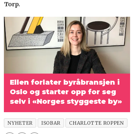
Torp.
Ellen forlater byråbransjen i
Oslo og starter opp for seg
selv i «Norges styggeste by»
NYHETER
ISOBAR
CHARLOTTE ROPPEN