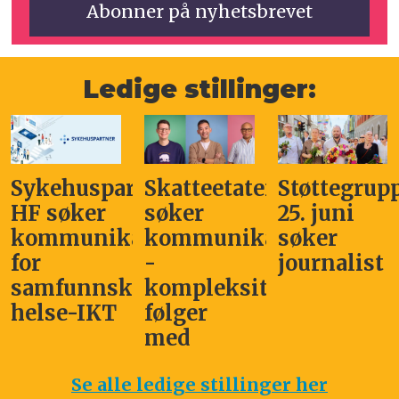
Ledige stillinger:
Sykehuspartner
Skatteetaten
Støttegrup
HF søker
søker
25. juni
kommunikasjonssjef
kommunikasjonsleder
søker
for
-
journalist
samfunnskritisk
kompleksitet
helse-IKT
følger
med
Se alle ledige stillinger her