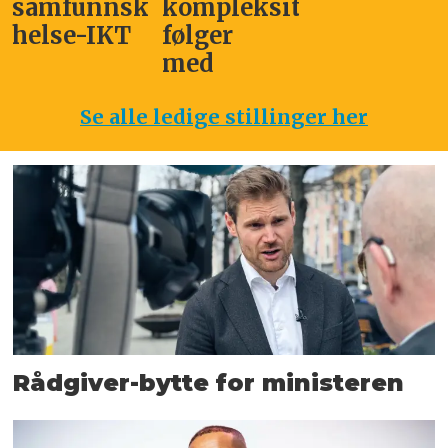
samfunnskritisk
kompleksitet
helse-IKT
følger
med
Se alle ledige stillinger her
Rådgiver-bytte for ministeren