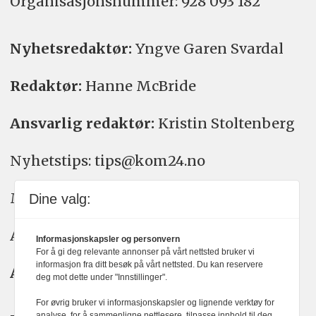
Organisasjons­nummer: 928 093 182
Nyhetsredaktør:
Yngve Garen Svardal
Redaktør:
Hanne McBride
Ansvarlig redaktør:
Kristin Stoltenberg
Nyhetstips: tips@kom24.no
Meninger: meninger@kom24.no
Dine valg:
Annonse: annonse@watchmedia.no
Informasjonskapsler og personvern
For å gi deg relevante annonser på vårt nettsted bruker vi
informasjon fra ditt besøk på vårt nettsted. Du kan reservere
Abonnement:
kom24@watchmedia.no
deg mot dette under "Innstillinger".
For øvrig bruker vi informasjonskapsler og lignende verktøy for
analyse, for å sammenligne nettlesere, tilpasse innhold til deg