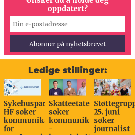
Ønsker du å holde deg
oppdatert?
Ledige stillinger:
Sykehuspartner
Skatteetaten
Støttegrup
HF søker
søker
25. juni
kommunikasjonssjef
kommunikasjonsleder
søker
for
-
journalist