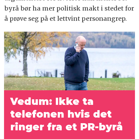
byrå bør ha mer politisk makt i stedet for
å prøve seg på et lettvint personangrep.
Vedum: Ikke ta
telefonen hvis det
ringer fra et PR-byrå