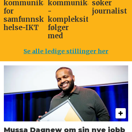
kommunikasjonssjef
kommunikasjonsleder
søker
for
-
journalist
samfunnskritisk
kompleksitet
helse-IKT
følger
med
Se alle ledige stillinger her
Mussa Dagnew om sin nye jobb