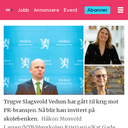
Jobb
Annonsere
Event
Abonner
Trygve Slagsvold Vedum har gått til krig mot
PR-bransjen. Nå blir han invitert på
skolebenken.
Håkon Mosvold
Larsen/NTB/Høyskolen Kristiania/Kat Gade