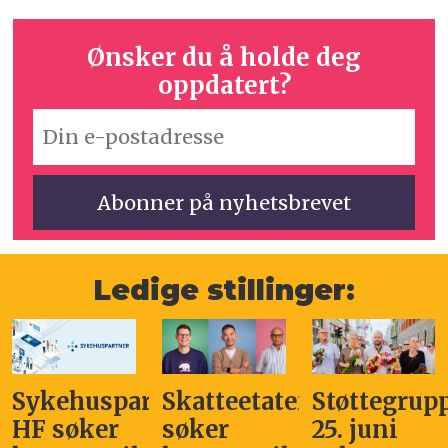
Ønsker du å holde deg
oppdatert?
Ledige stillinger:
Sykehuspartner
Skatteetaten
Støttegrup
HF søker
søker
25. juni