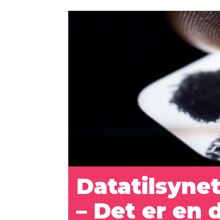
Datatilsyne
– Det er en 