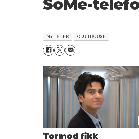
SoMe-telefo
NYHETER
CLUBHOUSE
Tormod fikk