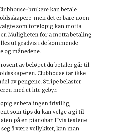
 Clubhouse-brukere kan betale
oldsskapere, men det er bare noen
tvalgte som foreløpig kan motta
er. Muligheten for å motta betaling
rulles ut gradvis i de kommende
e og månedene.
rosent av beløpet du betaler går til
oldsskaperen. Clubhouse tar ikke
ndel av pengene. Stripe belaster
eren med et lite gebyr.
øpig er betalingen frivillig,
nt som tips du kan velge å gi til
isten på en pianobar. Hvis testene
r seg å være vellykket, kan man