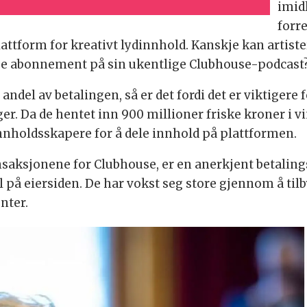
imid
forr
ttform for kreativt lydinnhold. Kanskje kan artister
lge abonnement på sin ukentlige Clubhouse-podcast
andel av betalingen, så er det fordi det er viktigere
. Da de hentet inn 900 millioner friske kroner i vin
innholdsskapere for å dele innhold på plattformen.
nsaksjonene for Clubhouse, er en anerkjent betalin
 på eiersiden. De har vokst seg store gjennom å til
nter.