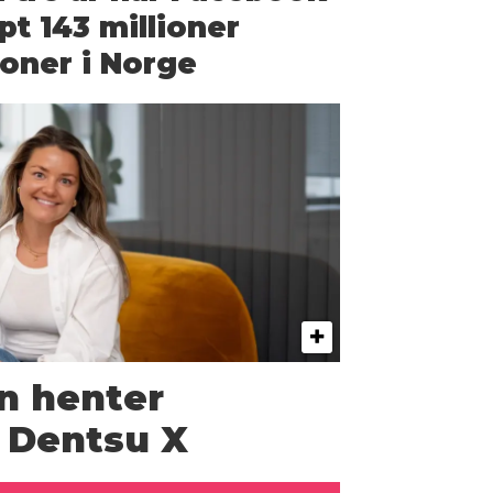
pt 143 millioner
oner i Norge
n henter
a Dentsu X