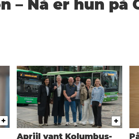
n – Nå er hun på
Apriil vant Kolumbus-
På