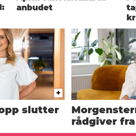
:
anbudet
ta
kr
opp slutter
Morgenster
rådgiver fr