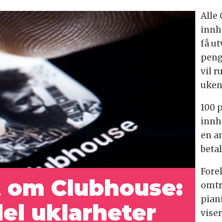
Alle
innh
få u
peng
vil 
uken
100 p
innh
en a
betal
Forel
t om Clubhouse:
omtre
pian
del uklarheter
vise