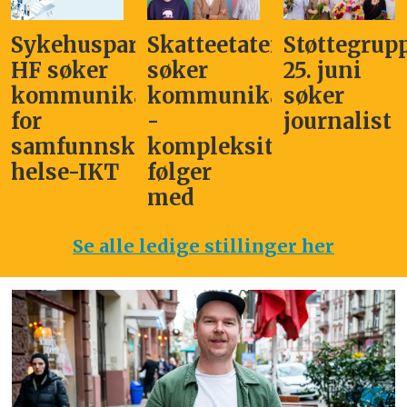
Sykehuspartner
Skatteetaten
Støttegrup
HF søker
søker
25. juni
kommunikasjonssjef
kommunikasjonsleder
søker
for
-
journalist
samfunnskritisk
kompleksitet
helse-IKT
følger
med
Se alle ledige stillinger her