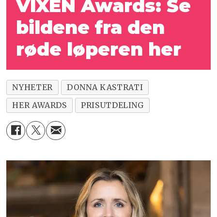
VIXEN Awards: Se
bildene fra den
røde løperen her
NYHETER
DONNA KASTRATI
HER AWARDS
PRISUTDELING