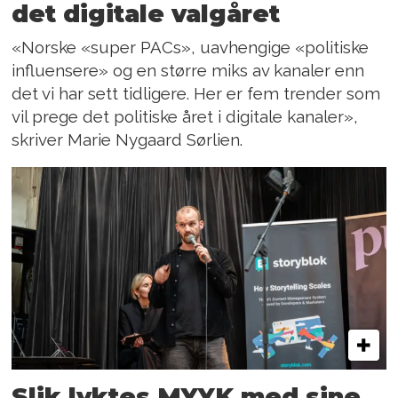
det digitale valgåret
«Norske «super PACs», uavhengige «politiske
influensere» og en større miks av kanaler enn
det vi har sett tidligere. Her er fem trender som
vil prege det politiske året i digitale kanaler»,
skriver Marie Nygaard Sørlien.
Slik lyktes MYYK med sine