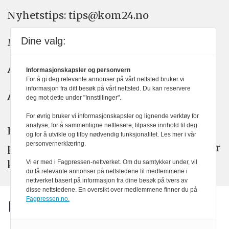
Nyhetstips: tips@kom24.no
Dine valg:
Meninger: meninger@kom24.no
Annonse: annonse@watchmedia.no
Informasjonskapsler og personvern
For å gi deg relevante annonser på vårt nettsted bruker vi
informasjon fra ditt besøk på vårt nettsted. Du kan reservere
Abonnement:
kom24@watchmedia.no
deg mot dette under "Innstillinger".
For øvrig bruker vi informasjonskapsler og lignende verktøy for
analyse, for å sammenligne nettlesere, tilpasse innhold til deg
KOM24 arbeider etter Vær Varsom-
og for å utvikle og tilby nødvendig funksjonalitet. Les mer i vår
personvernerklæring.
plakatens regler for god presseskikk. Her
kan du lese mer om
PFUs
arbeid.
Vi er med i Fagpressen-nettverket. Om du samtykker under, vil
du få relevante annonser på nettstedene til medlemmene i
nettverket basert på informasjon fra dine besøk på tvers av
disse nettstedene. En oversikt over medlemmene finner du på
Fagpressen.no.