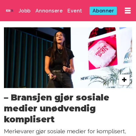
Jobb
Annonsere
Event
Abonner
Emne:
algoritmer
– Bransjen gjør sosiale
medier unødvendig
komplisert
Merkevarer gjør sosiale medier for komplisert,