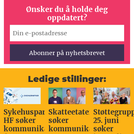
Ønsker du å holde deg
oppdatert?
Ledige stillinger:
Sykehuspartner
Skatteetaten
Støttegrup
HF søker
søker
25. juni
kommunikasjonssjef
kommunikasjonsleder
søker