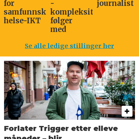
for
-
journalist
samfunnskritisk
kompleksitet
helse-IKT
følger
med
Se alle ledige stillinger her
Forlater Trigger etter elleve
måneder – blir