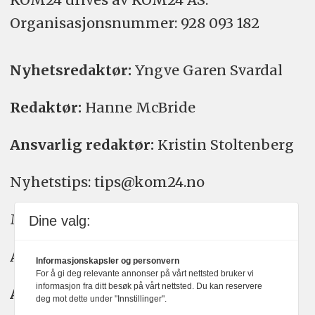
Organisasjons­nummer: 928 093 182
Nyhetsredaktør:
Yngve Garen Svardal
Redaktør:
Hanne McBride
Ansvarlig redaktør:
Kristin Stoltenberg
Nyhetstips: tips@kom24.no
Meninger: meninger@kom24.no
Dine valg:
Annonse: annonse@watchmedia.no
Informasjonskapsler og personvern
For å gi deg relevante annonser på vårt nettsted bruker vi
informasjon fra ditt besøk på vårt nettsted. Du kan reservere
Abonnement:
kom24@watchmedia.no
deg mot dette under "Innstillinger".