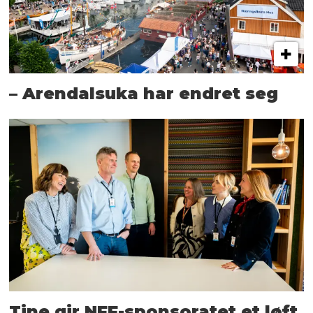
– Arendalsuka har endret seg
Tine gir NFF-sponsoratet et løft