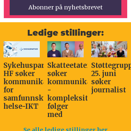
Ledige stillinger:
Sykehuspartner
Skatteetaten
Støttegrup
HF søker
søker
25. juni
kommunikasjonssjef
kommunikasjonsleder
søker
for
-
journalist
samfunnskritisk
kompleksitet
helse-IKT
følger
med
Se alle ledige stillinger her