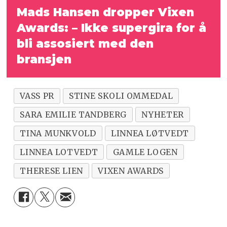
Mads Hansen dropper Vixen
Awards: – Ikke supergira for å
bli assosiert med den
bransjen
VASS PR
STINE SKOLI OMMEDAL
SARA EMILIE TANDBERG
NYHETER
TINA MUNKVOLD
LINNEA LØTVEDT
LINNEA LOTVEDT
GAMLE LOGEN
THERESE LIEN
VIXEN AWARDS