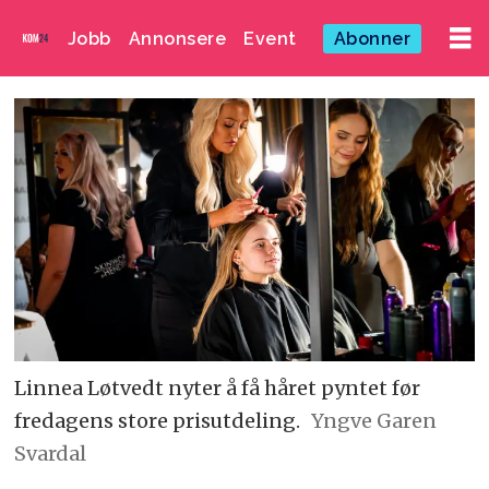
Jobb
Annonsere
Event
Abonner
Linnea Løtvedt nyter å få håret pyntet før
fredagens store prisutdeling.
Yngve Garen
Svardal