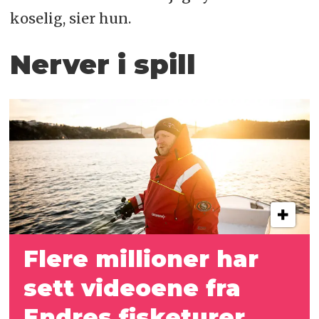
koselig, sier hun.
Nerver i spill
Flere millioner har
sett videoene fra
Endres fisketurer