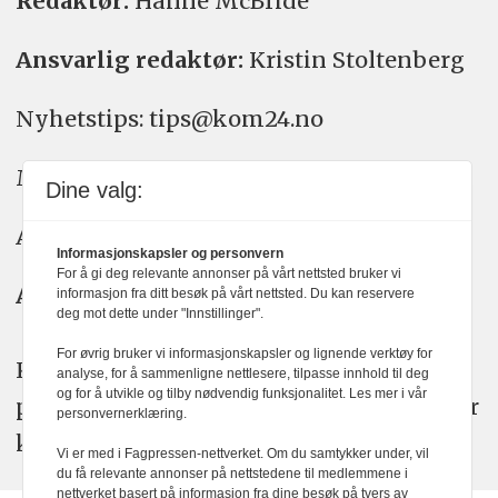
Redaktør:
Hanne McBride
Ansvarlig redaktør:
Kristin Stoltenberg
Nyhetstips: tips@kom24.no
Meninger: meninger@kom24.no
Dine valg:
Annonse: annonse@watchmedia.no
Informasjonskapsler og personvern
For å gi deg relevante annonser på vårt nettsted bruker vi
Abonnement:
kom24@watchmedia.no
informasjon fra ditt besøk på vårt nettsted. Du kan reservere
deg mot dette under "Innstillinger".
For øvrig bruker vi informasjonskapsler og lignende verktøy for
KOM24 arbeider etter Vær Varsom-
analyse, for å sammenligne nettlesere, tilpasse innhold til deg
og for å utvikle og tilby nødvendig funksjonalitet. Les mer i vår
plakatens regler for god presseskikk. Her
personvernerklæring.
kan du lese mer om
PFUs
arbeid.
Vi er med i Fagpressen-nettverket. Om du samtykker under, vil
du få relevante annonser på nettstedene til medlemmene i
nettverket basert på informasjon fra dine besøk på tvers av