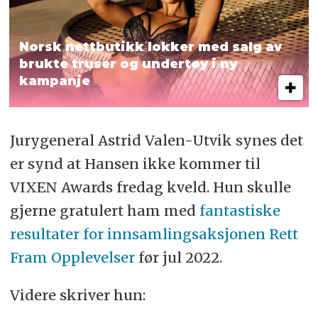
Norsk nettbutikk lokker med salg av
brukte truser og undertøy i ny
kampanje
Jurygeneral Astrid Valen-Utvik synes det
er synd at Hansen ikke kommer til
VIXEN Awards fredag kveld. Hun skulle
gjerne gratulert ham med
fantastiske
resultater for innsamlingsaksjonen Rett
Fram Opplevelser
før jul 2022.
Videre skriver hun: