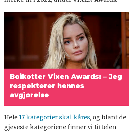
Boikotter Vixen Awards: – Jeg
respekterer hennes
avgjørelse
Hele
17 kategorier skal kåres
, og blant de
gjeveste kategoriene finner vi tittelen