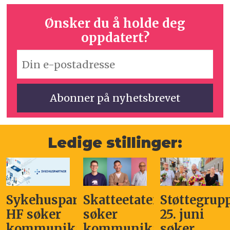
Ønsker du å holde deg
oppdatert?
Ledige stillinger:
kehuspartner
Skatteetaten
Støttegruppa
Kl
 søker
søker
25. juni
sø
mmunikasjonssjef
kommunikasjonsleder
søker
Ko