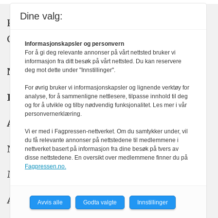
Dine valg:
KOM24 drives av KOM24 AS.
Organisasjons­nummer: 928 093 182
Informasjonskapsler og personvern
For å gi deg relevante annonser på vårt nettsted bruker vi
informasjon fra ditt besøk på vårt nettsted. Du kan reservere
Nyhetsredaktør:
Yngve Garen Svardal
deg mot dette under "Innstillinger".
For øvrig bruker vi informasjonskapsler og lignende verktøy for
Redaktør:
Hanne McBride
analyse, for å sammenligne nettlesere, tilpasse innhold til deg
og for å utvikle og tilby nødvendig funksjonalitet. Les mer i vår
personvernerklæring.
Ansvarlig redaktør:
Kristin Stoltenberg
Vi er med i Fagpressen-nettverket. Om du samtykker under, vil
du få relevante annonser på nettstedene til medlemmene i
Nyhetstips: tips@kom24.no
nettverket basert på informasjon fra dine besøk på tvers av
disse nettstedene. En oversikt over medlemmene finner du på
Fagpressen.no.
Meninger: meninger@kom24.no
Annonse: annonse@watchmedia.no
Avvis alle
Godta valgte
Innstillinger