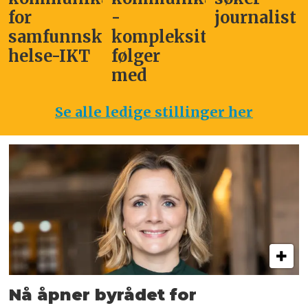
-
journalist
- d
mfunnskritisk
kompleksitet
ka
lse-IKT
følger
og
med
ma
Se alle ledige stillinger her
Nå åpner byrådet for