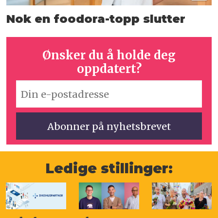
Nok en foodora-topp slutter
Ønsker du å holde deg
oppdatert?
Ledige stillinger: