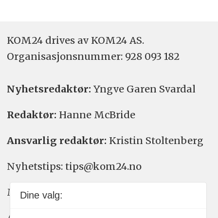
KOM24 drives av KOM24 AS.
Organisasjons­nummer: 928 093 182
Nyhetsredaktør:
Yngve Garen Svardal
Redaktør:
Hanne McBride
Ansvarlig redaktør:
Kristin Stoltenberg
Nyhetstips: tips@kom24.no
Meninger: meninger@kom24.no
Dine valg:
Annonse: annonse@watchmedia.no