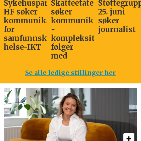
Sykehuspartner
Skatteetaten
Støttegrup
HF søker
søker
25. juni
kommunikasjonssjef
kommunikasjonsleder
søker
for
-
journalist
samfunnskritisk
kompleksitet
helse-IKT
følger
med
Se alle ledige stillinger her