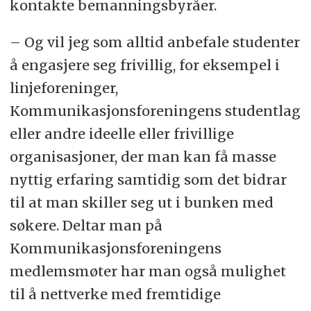
en CV og jobbintervjuet.
kontakte bemanningsbyråer.
Har du allerede en deltidsjobb?
– Og vil jeg som alltid anbefale studenter
Spør om du kan øke stillingen til
å engasjere seg frivillig, for eksempel i
sommeren.
linjeforeninger,
Hva om du ikke får deg
Kommunikasjonsforeningens studentlag
sommerjobb? - jobb gjerne
eller andre ideelle eller frivillige
frivillig. Dette viser stor vilje til å
organisasjoner, der man kan få masse
utføre arbeid, du knytter kontakter
nyttig erfaring samtidig som det bidrar
og får verdifull arbeidserfaring.
til at man skiller seg ut i bunken med
søkere. Deltar man på
Kommunikasjonsforeningens
medlemsmøter har man også mulighet
til å nettverke med fremtidige