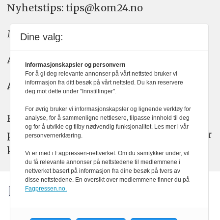
Nyhetstips: tips@kom24.no
Meninger: meninger@kom24.no
Dine valg:
Annonse: annonse@watchmedia.no
Informasjonskapsler og personvern
For å gi deg relevante annonser på vårt nettsted bruker vi
informasjon fra ditt besøk på vårt nettsted. Du kan reservere
Abonnement:
kom24@watchmedia.no
deg mot dette under "Innstillinger".
For øvrig bruker vi informasjonskapsler og lignende verktøy for
KOM24 arbeider etter Vær Varsom-
analyse, for å sammenligne nettlesere, tilpasse innhold til deg
og for å utvikle og tilby nødvendig funksjonalitet. Les mer i vår
plakatens regler for god presseskikk. Her
personvernerklæring.
kan du lese mer om
PFUs
arbeid.
Vi er med i Fagpressen-nettverket. Om du samtykker under, vil
du få relevante annonser på nettstedene til medlemmene i
nettverket basert på informasjon fra dine besøk på tvers av
disse nettstedene. En oversikt over medlemmene finner du på
Fagpressen.no.