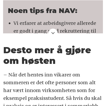
Noen tips fra NAV:
Vi erfarer at arbeidsgivere allerede
er godt i gang med rekruttering til
sommerjobber. Vær ute i god tid
med å søke.
Desto mer å gjøre
Bruk nettverket praksis- og
om høsten
studentmiljøet ditt til å finne
ledige sommerjobber.
– Når det hentes inn vikarer om
Hvor finner du jobbene? Ta
sommeren er det ofte personer som alt
kontakt direkte med aktuelle
har vært innom virksomheten som for
arbeidsgivere og lever en åpen
eksempel praksisstudent. Så hvis du skal
søknad. Møt gjerne opp for å levere
i praksis og er interessert i sommerjobb,