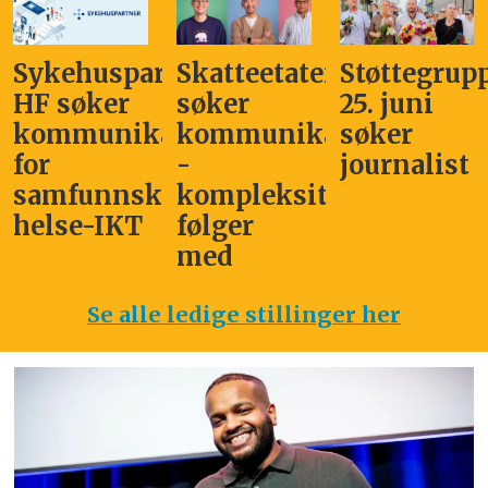
Sykehuspartner
Skatteetaten
Støttegrup
HF søker
søker
25. juni
kommunikasjonssjef
kommunikasjonsleder
søker
for
-
journalist
samfunnskritisk
kompleksitet
helse-IKT
følger
med
Se alle ledige stillinger her