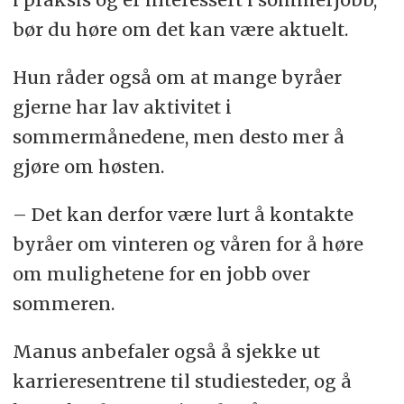
søknaden personlig. På
bør du høre om det kan være aktuelt.
arbeidsplassen.no
kan du søke
Hun råder også om at mange byråer
etter «sesongarbeid»,
gjerne har lav aktivitet i
«sommerjobb», «deltidsarbeid»
sommermånedene, men desto mer å
og legge inn automatisk varsel når
gjøre om høsten.
det dukker opp nye stillinger.
– Det kan derfor være lurt å kontakte
Spør om studiestedet ditt har
byråer om vinteren og våren for å høre
informasjon om sommerjobber
om mulighetene for en jobb over
som kan være aktuelle i
sommeren.
forbindelse med studiet du tar.
Erfaring fra studentorganisasjonen
Manus anbefaler også å sjekke ut
er viktig og god erfaring å vise til i
karrieresentrene til studiesteder, og å