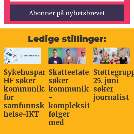
Ledige stillinger:
Sykehuspartner
Skatteetaten
Støttegrup
HF søker
søker
25. juni
kommunikasjonssjef
kommunikasjonsleder
søker
for
-
journalist
samfunnskritisk
kompleksitet
helse-IKT
følger
med