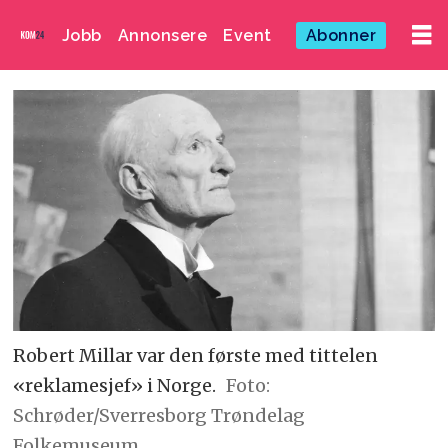
Jobb
Annonsere
Event
Abonner
Robert Millar var den første med tittelen
«reklamesjef» i Norge.
Foto:
Schrøder/Sverresborg Trøndelag
Folkemuseum