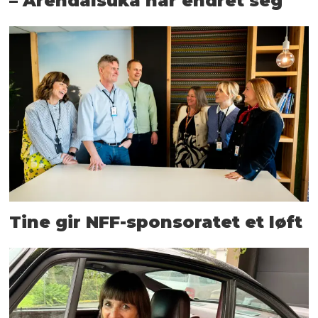
– Arendalsuka har endret seg
Tine gir NFF-sponsoratet et løft