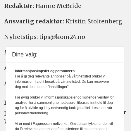
Redaktør:
Hanne McBride
Ansvarlig redaktør:
Kristin Stoltenberg
Nyhetstips: tips@kom24.no
Meninger: meninger@kom24.no
Dine valg:
Annonse: annonse@watchmedia.no
Informasjonskapsler og personvern
For å gi deg relevante annonser på vårt nettsted bruker vi
Abonnement:
kom24@watchmedia.no
informasjon fra ditt besøk på vårt nettsted. Du kan reservere
deg mot dette under "Innstillinger".
For øvrig bruker vi informasjonskapsler og lignende verktøy for
KOM24 arbeider etter Vær Varsom-
analyse, for å sammenligne nettlesere, tilpasse innhold til deg
og for å utvikle og tilby nødvendig funksjonalitet. Les mer i vår
plakatens regler for god presseskikk. Her
personvernerklæring.
kan du lese mer om
PFUs
arbeid.
Vi er med i Fagpressen-nettverket. Om du samtykker under, vil
du få relevante annonser på nettstedene til medlemmene i