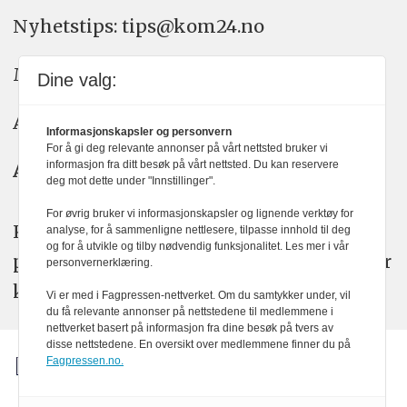
Nyhetstips: tips@kom24.no
Meninger: meninger@kom24.no
Dine valg:
Annonse: annonse@watchmedia.no
Informasjonskapsler og personvern
For å gi deg relevante annonser på vårt nettsted bruker vi
informasjon fra ditt besøk på vårt nettsted. Du kan reservere
Abonnement:
kom24@watchmedia.no
deg mot dette under "Innstillinger".
For øvrig bruker vi informasjonskapsler og lignende verktøy for
KOM24 arbeider etter Vær Varsom-
analyse, for å sammenligne nettlesere, tilpasse innhold til deg
og for å utvikle og tilby nødvendig funksjonalitet. Les mer i vår
plakatens regler for god presseskikk. Her
personvernerklæring.
kan du lese mer om
PFUs
arbeid.
Vi er med i Fagpressen-nettverket. Om du samtykker under, vil
du få relevante annonser på nettstedene til medlemmene i
nettverket basert på informasjon fra dine besøk på tvers av
disse nettstedene. En oversikt over medlemmene finner du på
Fagpressen.no.