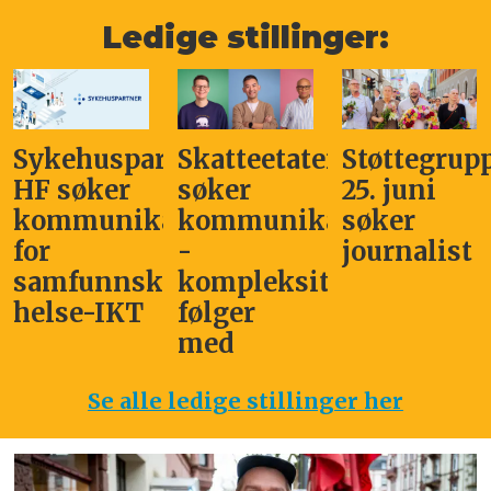
Ledige stillinger:
Sykehuspartner
Skatteetaten
Støttegrup
HF søker
søker
25. juni
kommunikasjonssjef
kommunikasjonsleder
søker
for
-
journalist
samfunnskritisk
kompleksitet
helse-IKT
følger
med
Se alle ledige stillinger her