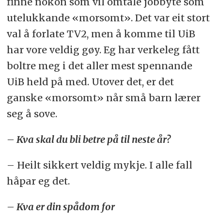
finne nokon som vil omtale jobbyte som
utelukkande «morsomt». Det var eit stort
val å forlate TV2, men å komme til UiB
har vore veldig gøy. Eg har verkeleg fått
boltre meg i det aller mest spennande
UiB held på med. Utover det, er det
ganske «morsomt» når små barn lærer
seg å sove.
– Kva skal du bli betre på til neste år?
– Heilt sikkert veldig mykje. I alle fall
håpar eg det.
– Kva er din spådom for