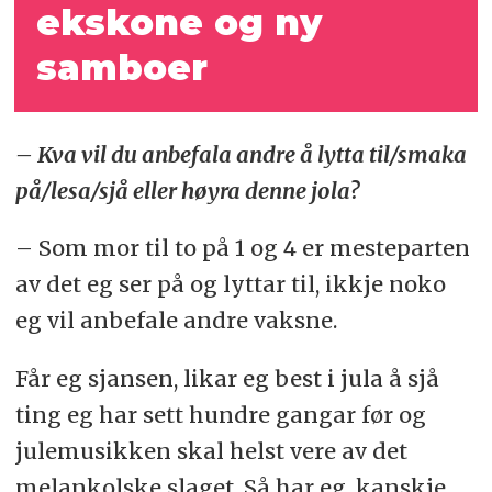
ekskone og ny
samboer
– Kva vil du anbefala andre å lytta til/smaka
på/lesa/sjå eller høyra denne jola?
– Som mor til to på 1 og 4 er mesteparten
av det eg ser på og lyttar til, ikkje noko
eg vil anbefale andre vaksne.
Får eg sjansen, likar eg best i jula å sjå
ting eg har sett hundre gangar før og
julemusikken skal helst vere av det
melankolske slaget. Så har eg, kanskje