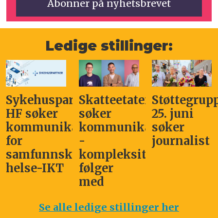
Ledige stillinger:
Sykehuspartner
Skatteetaten
Støttegrup
HF søker
søker
25. juni
kommunikasjonssjef
kommunikasjonsleder
søker
for
-
journalist
samfunnskritisk
kompleksitet
helse-IKT
følger
med
Se alle ledige stillinger her