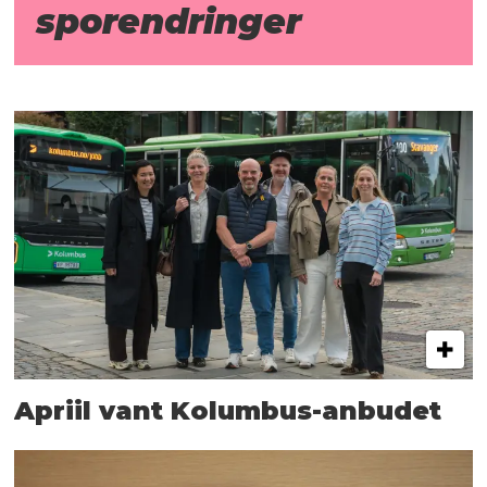
sporendringer
Apriil vant Kolumbus-anbudet