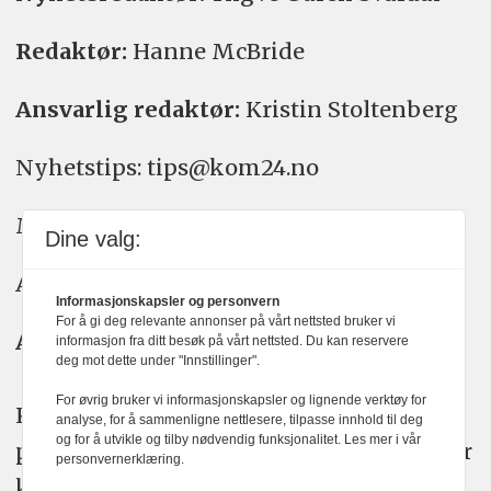
Redaktør:
Hanne McBride
Ansvarlig redaktør:
Kristin Stoltenberg
Nyhetstips: tips@kom24.no
Meninger: meninger@kom24.no
Dine valg:
Annonse: annonse@watchmedia.no
Informasjonskapsler og personvern
For å gi deg relevante annonser på vårt nettsted bruker vi
Abonnement:
kom24@watchmedia.no
informasjon fra ditt besøk på vårt nettsted. Du kan reservere
deg mot dette under "Innstillinger".
For øvrig bruker vi informasjonskapsler og lignende verktøy for
KOM24 arbeider etter Vær Varsom-
analyse, for å sammenligne nettlesere, tilpasse innhold til deg
og for å utvikle og tilby nødvendig funksjonalitet. Les mer i vår
plakatens regler for god presseskikk. Her
personvernerklæring.
kan du lese mer om
PFUs
arbeid.