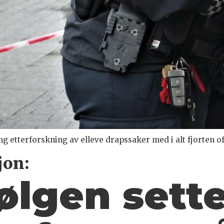
ang etterforskning av elleve drapssaker med i alt fjorten of
jon:
ølgen sette