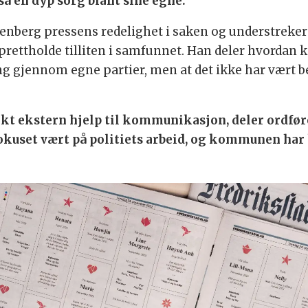
så en dyp sorg blant sine egne.
Grenberg pressens redelighet i saken og understreke
opprettholde tilliten i samfunnet. Han deler hvord
ng gjennom egne partier, men at det ikke har vært 
ekstern hjelp til kommunikasjon, deler ordførere
fokuset vært på politiets arbeid, og kommunen har