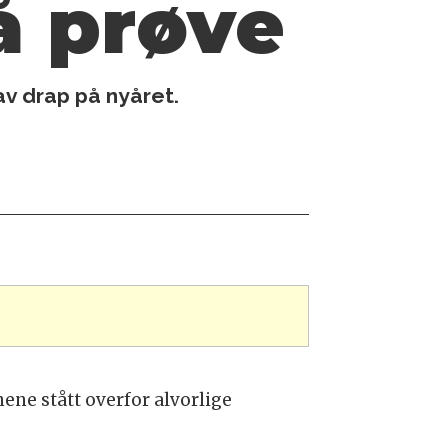
å prøve
av drap på nyåret.
ene stått overfor alvorlige