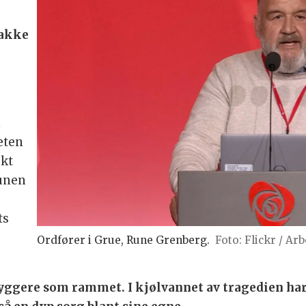
nakke
n
eten
skt
unen
ts
Ordfører i Grue, Rune Grenberg.
Foto: Flickr / Ar
byggere som rammet. I kjølvannet av tragedien h