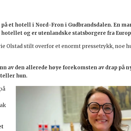
ød på et hotell i Nord-Fron i Gudbrandsdalen. En 
d hotellet og er utenlandske statsborgere fra Euro
arie Olstad stilt overfor et enormt pressetrykk, no
grunn av den allerede høye forekomsten av drap på
teller hun.
på
sak
.
et