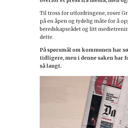
overfor et press fra media, men og
Til tross for utfordringene, roser 
på en åpen og tydelig måte for å 
beredskapsrådet og litt medietreni
dette.
På spørsmål om kommunen har søkt 
tidligere, men i denne saken har 
så langt.