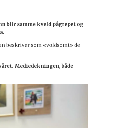
mann blir samme kveld pågrepet og
pa.
e hun beskriver som «voldsomt» de
 nyåret. Mediedekningen, både