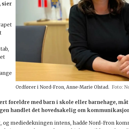
 sier
rapet
t
tab,
et
mange
Ordfører i Nord-Fron, Anne-Marie Olstad.
Foto: 
vert foreldre med barn i skole eller barnehage, m
gen handlet det hovedsakelig om kommunikasjon 
g, og mediedekningen intens, hadde Nord-Fron komm