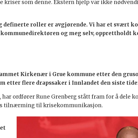
e kriser som denne. Ekstern hjelp var ikke nødvendig
g definerte roller er avgjørende. Vi har et svær
kommunedirektøren og meg selv, opprettholdt k
r rammet Kirkenær i Grue kommune etter den grus
 etter flere drapssaker i Innlandet den siste tide
, har ordfører Rune Grenberg stått fram for å dele
es tilnærming til krisekommunikasjon.
iet