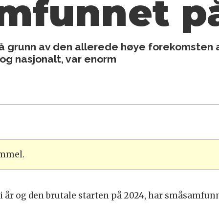
amfunnet p
 på grunn av den allerede høye forekomsten 
og nasjonalt, var enorm
ammel.
ti år og den brutale starten på 2024, har småsamfunn