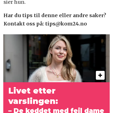
sier hun.
Har du tips til denne eller andre saker?
Kontakt oss på: tips@kom24.no
Livet etter
varslingen:
– De køddet med feil dame