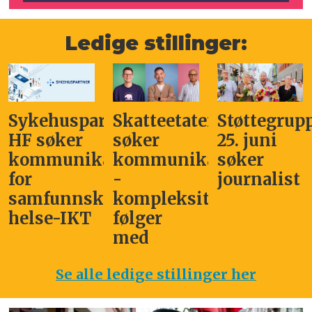
Ledige stillinger:
Sykehuspartner
Skatteetaten
Støttegrup
HF søker
søker
25. juni
kommunikasjonssjef
kommunikasjonsleder
søker
for
-
journalist
samfunnskritisk
kompleksitet
helse-IKT
følger
med
Se alle ledige stillinger her