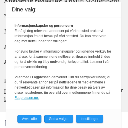
Ansvarlig redaktør:
Kristin Stoltenberg
Dine valg:
Nyhetstips: tips@kom24.no
Informasjonskapsler og personvern
Meninger: meninger@kom24.no
For å gi deg relevante annonser på vårt nettsted bruker vi
informasjon fra ditt besøk på vårt nettsted. Du kan reservere
deg mot dette under "Innstillinger".
Annonse: annonse@watchmedia.no
For øvrig bruker vi informasjonskapsler og lignende verktøy for
analyse, for å sammenligne nettlesere, tilpasse innhold til deg
Abonnement:
kom24@watchmedia.no
og for å utvikle og tilby nødvendig funksjonalitet. Les mer i vår
personvernerklæring.
Vi er med i Fagpressen-nettverket. Om du samtykker under, vil
KOM24 arbeider etter Vær Varsom-
du få relevante annonser på nettstedene til medlemmene i
nettverket basert på informasjon fra dine besøk på tvers av
plakatens regler for god presseskikk. Her
disse nettstedene. En oversikt over medlemmene finner du på
Fagpressen.no.
kan du lese mer om
PFUs
arbeid.
Avvis alle
Godta valgte
Innstillinger