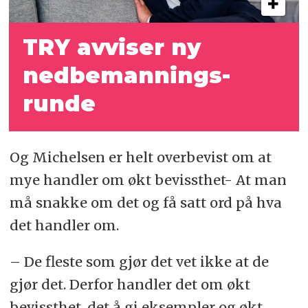
TRY avviser ny
nedbemannings­
runde
Og Michelsen er helt overbevist om at
mye handler om økt bevissthet- At man
må snakke om det og få satt ord på hva
det handler om.
– De fleste som gjør det vet ikke at de
gjør det. Derfor handler det om økt
bevissthet, det å gi eksempler og økt