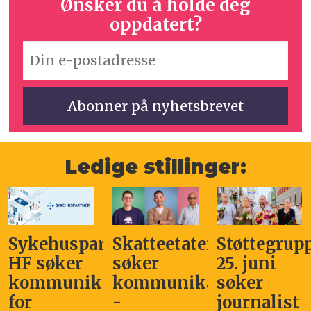
Ønsker du å holde deg
oppdatert?
Ledige stillinger:
Sykehuspartner
Skatteetaten
Støttegrup
HF søker
søker
25. juni
kommunikasjonssjef
kommunikasjonsleder
søker
for
-
journalist