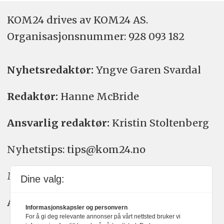
KOM24 drives av KOM24 AS.
Organisasjons­nummer: 928 093 182
Nyhetsredaktør:
Yngve Garen Svardal
Redaktør:
Hanne McBride
Ansvarlig redaktør:
Kristin Stoltenberg
Nyhetstips: tips@kom24.no
Meninger: meninger@kom24.no
Dine valg:
Annonse: annonse@watchmedia.no
Informasjonskapsler og personvern
For å gi deg relevante annonser på vårt nettsted bruker vi