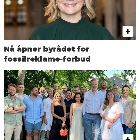
Nå åpner byrådet for
fossilreklame-forbud