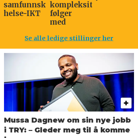
samfunnskritisk
kompleksitet
helse-IKT
følger
med
Se alle ledige stillinger her
Mussa Dagnew om sin nye jobb
i TRY: – Gleder meg til å komme