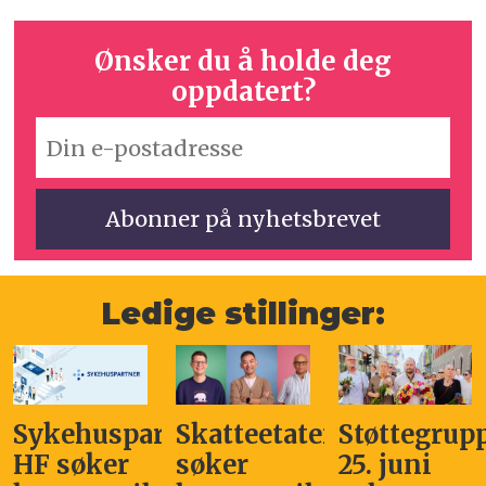
Ønsker du å holde deg
oppdatert?
Ledige stillinger:
Sykehuspartner
Skatteetaten
Støttegrup
HF søker
søker
25. juni