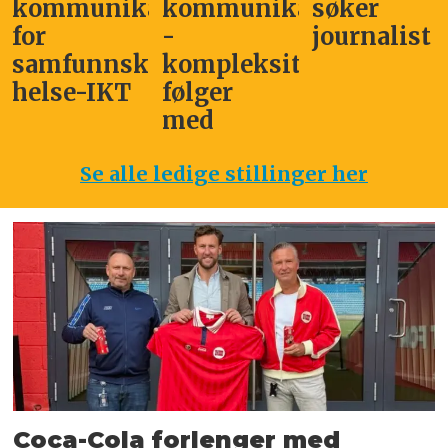
kommunikasjonssjef
kommunikasjonsleder
søker
for
-
journalist
samfunnskritisk
kompleksitet
helse-IKT
følger
med
Se alle ledige stillinger her
Coca-Cola forlenger med