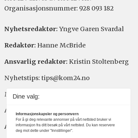
Organisasjons­nummer: 928 093 182
Nyhetsredaktør:
Yngve Garen Svardal
Redaktør:
Hanne McBride
Ansvarlig redaktør:
Kristin Stoltenberg
Nyhetstips: tips@kom24.no
Meninger: meninger@kom24.no
Dine valg:
Annonse: annonse@watchmedia.no
Informasjonskapsler og personvern
For å gi deg relevante annonser på vårt nettsted bruker vi
Abonnement:
kom24@watchmedia.no
informasjon fra ditt besøk på vårt nettsted. Du kan reservere
deg mot dette under "Innstillinger".