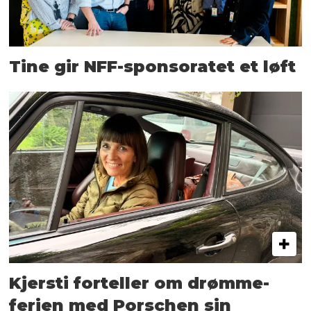
Tine gir NFF-sponsoratet et løft
Kjersti forteller om drømme­
ferien med Porschen sin