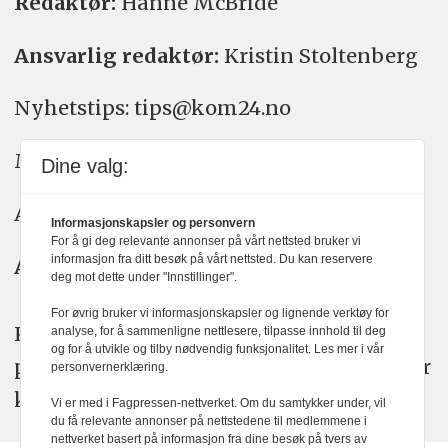
Redaktør:
Hanne McBride
Ansvarlig redaktør:
Kristin Stoltenberg
Nyhetstips: tips@kom24.no
Meninger: meninger@kom24.no
Dine valg:
Annonse: annonse@watchmedia.no
Informasjonskapsler og personvern
For å gi deg relevante annonser på vårt nettsted bruker vi
informasjon fra ditt besøk på vårt nettsted. Du kan reservere
Abonnement:
kom24@watchmedia.no
deg mot dette under "Innstillinger".
For øvrig bruker vi informasjonskapsler og lignende verktøy for
KOM24 arbeider etter Vær Varsom-
analyse, for å sammenligne nettlesere, tilpasse innhold til deg
og for å utvikle og tilby nødvendig funksjonalitet. Les mer i vår
plakatens regler for god presseskikk. Her
personvernerklæring.
kan du lese mer om
PFUs
arbeid.
Vi er med i Fagpressen-nettverket. Om du samtykker under, vil
du få relevante annonser på nettstedene til medlemmene i
nettverket basert på informasjon fra dine besøk på tvers av