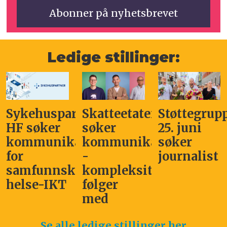
Ledige stillinger:
Sykehuspartner
Skatteetaten
Støttegrup
HF søker
søker
25. juni
kommunikasjonssjef
kommunikasjonsleder
søker
for
-
journalist
samfunnskritisk
kompleksitet
helse-IKT
følger
med
Se alle ledige stillinger her