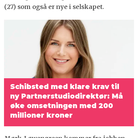
(27) som også er nye i selskapet.
Schibsted med klare krav til
ny Partnerstudiodirektør: Må
øke omsetningen med 200
millioner kroner