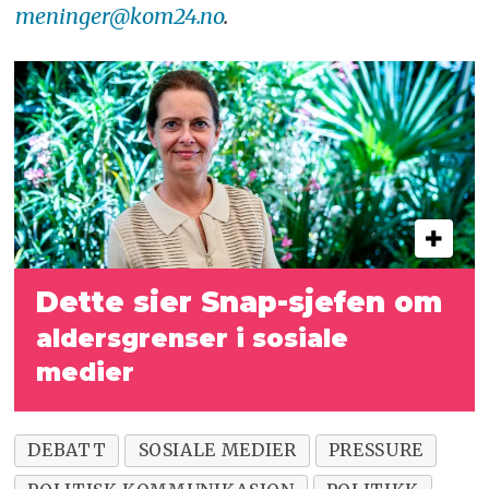
meninger@kom24.no
.
Dette sier Snap-sjefen om
aldersgrenser i sosiale
medier
DEBATT
SOSIALE MEDIER
PRESSURE