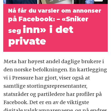
Nå får du varsler om annonser
på
Facebook
–
«
Sniker
:
inn» i det
seg
private
Meta har høyest andel daglige brukere i
den norske befolkningen. En kartlegging
vi i Pressure har gjort, viser også at
samtlige stortingsrepresentanter,
statsråder og partiledere har profiler på
Facebook. Det er en av de viktigste
digitale valgkamparenaene, og nå endres