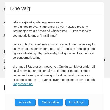
Dine valg:
Meninger: meninger@kom24.no
Annonse: annonse@watchmedia.no
Informasjonskapsler og personvern
For å gi deg relevante annonser på vårt nettsted bruker vi
informasjon fra ditt besøk på vårt nettsted. Du kan reservere
Abonnement:
kom24@watchmedia.no
deg mot dette under "Innstillinger".
For øvrig bruker vi informasjonskapsler og lignende verktøy for
analyse, for å sammenligne nettlesere, tilpasse innhold til deg
KOM24 arbeider etter Vær Varsom-
og for å utvikle og tilby nødvendig funksjonalitet. Les mer i vår
personvernerklæring.
plakatens regler for god presseskikk. Her
kan du lese mer om
PFUs
arbeid.
Vi er med i Fagpressen-nettverket. Om du samtykker under, vil
du få relevante annonser på nettstedene til medlemmene i
nettverket basert på informasjon fra dine besøk på tvers av
disse nettstedene. En oversikt over medlemmene finner du på
Fagpressen.no.
Avvis alle
Godta valgte
Innstillinger
Powered by Labrador CMS