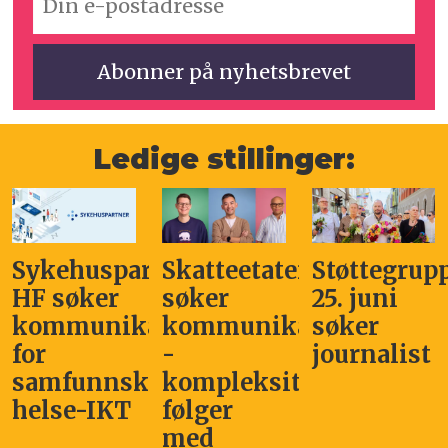
Ledige stillinger:
Sykehuspartner
Skatteetaten
Støttegrup
HF søker
søker
25. juni
kommunikasjonssjef
kommunikasjonsleder
søker
for
-
journalist
samfunnskritisk
kompleksitet
helse-IKT
følger
med