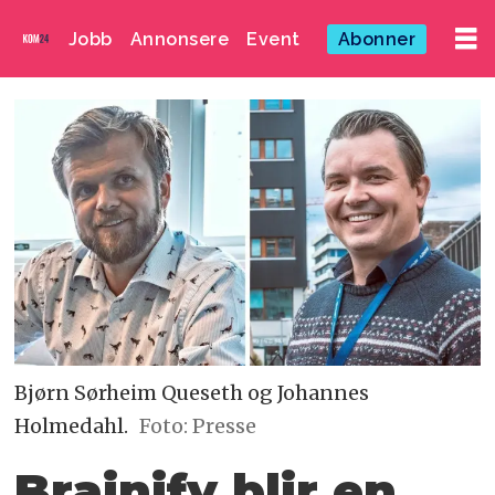
Jobb
Annonsere
Event
Abonner
Bjørn Sørheim Queseth og Johannes
Holmedahl.
Foto: Presse
Brainify blir en