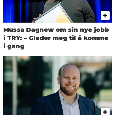
Mussa Dagnew om sin nye jobb
i TRY: – Gleder meg til å komme
i gang