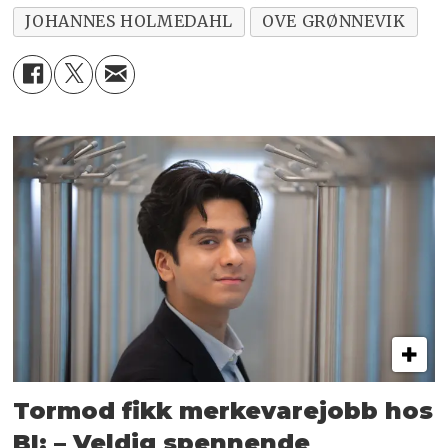
JOHANNES HOLMEDAHL
OVE GRØNNEVIK
Tormod fikk merkevarejobb hos
BI: – Veldig spennende