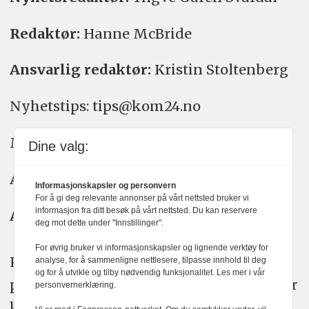
Redaktør:
Hanne McBride
Ansvarlig redaktør:
Kristin Stoltenberg
Nyhetstips: tips@kom24.no
Meninger: meninger@kom24.no
Dine valg:
Annonse: annonse@watchmedia.no
Informasjonskapsler og personvern
For å gi deg relevante annonser på vårt nettsted bruker vi
informasjon fra ditt besøk på vårt nettsted. Du kan reservere
Abonnement:
kom24@watchmedia.no
deg mot dette under "Innstillinger".
For øvrig bruker vi informasjonskapsler og lignende verktøy for
KOM24 arbeider etter Vær Varsom-
analyse, for å sammenligne nettlesere, tilpasse innhold til deg
og for å utvikle og tilby nødvendig funksjonalitet. Les mer i vår
plakatens regler for god presseskikk. Her
personvernerklæring.
kan du lese mer om
PFUs
arbeid.