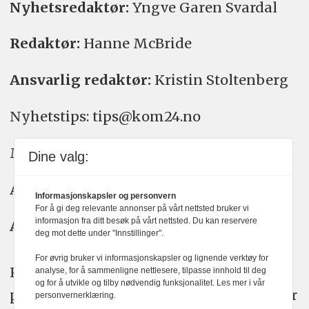
Nyhetsredaktør:
Yngve Garen Svardal
Redaktør:
Hanne McBride
Ansvarlig redaktør:
Kristin Stoltenberg
Nyhetstips: tips@kom24.no
Meninger: meninger@kom24.no
Dine valg:
Annonse: annonse@watchmedia.no
Informasjonskapsler og personvern
For å gi deg relevante annonser på vårt nettsted bruker vi
informasjon fra ditt besøk på vårt nettsted. Du kan reservere
Abonnement:
kom24@watchmedia.no
deg mot dette under "Innstillinger".
For øvrig bruker vi informasjonskapsler og lignende verktøy for
KOM24 arbeider etter Vær Varsom-
analyse, for å sammenligne nettlesere, tilpasse innhold til deg
og for å utvikle og tilby nødvendig funksjonalitet. Les mer i vår
plakatens regler for god presseskikk. Her
personvernerklæring.