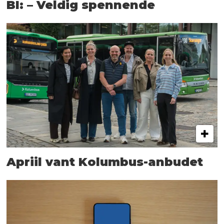
BI: – Veldig spennende
Apriil vant Kolumbus-anbudet