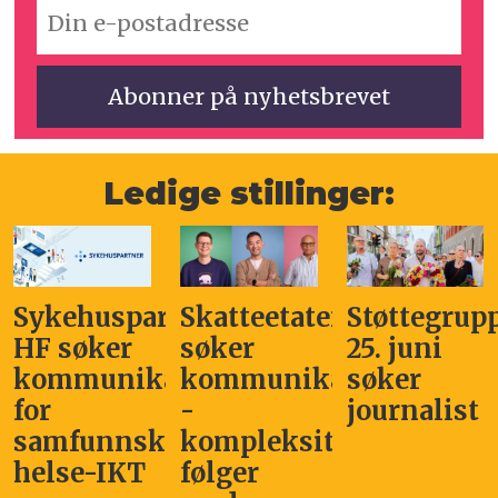
Ledige stillinger:
Sykehuspartner
Skatteetaten
Støttegrup
HF søker
søker
25. juni
kommunikasjonssjef
kommunikasjonsleder
søker
for
-
journalist
samfunnskritisk
kompleksitet
helse-IKT
følger