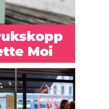
ruks­kopp
ette Moi