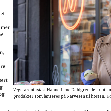
 et
g mer
ne.
n,
ere
sert
og
Vegetarentusiast Hanne-Lene Dahlgren deler ut s
 og
produkter som lanseres på Narvesen til høsten.
Fo