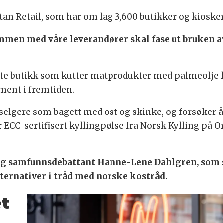
tan Retail, som har om lag 3,600 butikker og kioske
ammen med våre leverandører skal fase ut bruken a
ste butikk som kutter matprodukter med palmeolje he
iment i fremtiden.
stselgere som bagett med ost og skinke, og forsøker 
er ECC-sertifisert kyllingpølse fra Norsk Kylling p
 og samfunnsdebattant Hanne-Lene Dahlgren, som s
lternativer i tråd med norske kostråd.
t