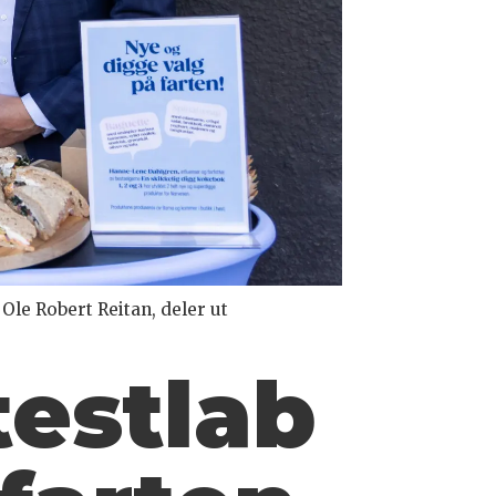
Ole Robert Reitan, deler ut
testlab