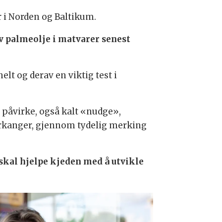
r i Norden og Baltikum.
v palmeolje i matvarer senest
lt og derav en viktig test i
å påvirke, også kalt «nudge»,
å Orkanger, gjennom tydelig merking
kal hjelpe kjeden med å utvikle