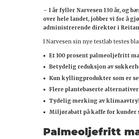
– I år fyller Narvesen 130 år, og 
over hele landet, jobber vi for å
administrerende direktør i Reita
I Narvesen sin nye testlab testes bl
Et 100 prosent palmeoljefritt m
Betydelig reduksjon av sukkerh
Kun kyllingprodukter som er ser
Flere plantebaserte alternativ
Tydelig merking av klimaavtryk
Miljørabatt på kaffe for kunde
Palmeoljefritt m