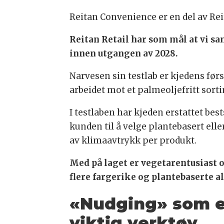
Reitan Convenience er en del av Rei
Reitan Retail har som mål at vi s
innen utgangen av 2028.
Narvesen sin testlab er kjedens før
arbeidet mot et palmeoljefritt sort
I testlaben har kjeden erstattet be
kunden til å velge plantebasert ell
av klimaavtrykk per produkt.
Med på laget er vegetarentusiast
flere fargerike og plantebaserte a
«Nudging» som e
viktig verktøy