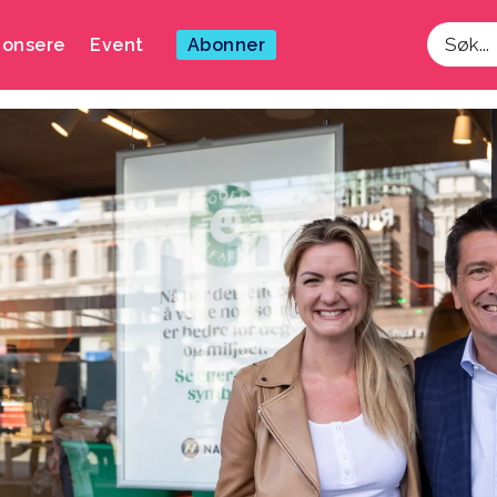
onsere
Event
Abonner
Søk