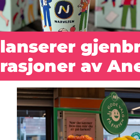
lanserer gjenb
trasjoner av An