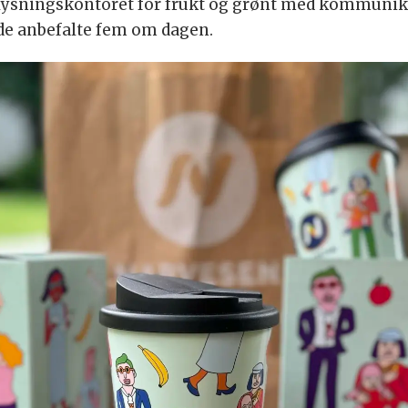
lysningskontoret for frukt og grønt med kommunik
v de anbefalte fem om dagen.