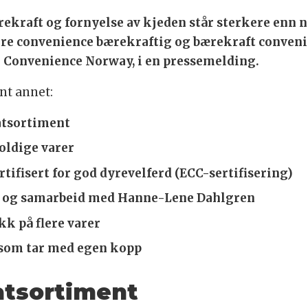
bærekraft og fornyelse av kjeden står sterkere enn
 gjøre convenience bærekraftig og bærekraft conve
n Convenience Norway, i en pressemelding.
ant annet:
atsortiment
oldige varer
tifisert for god dyrevelferd (ECC-sertifisering)
er og samarbeid med Hanne-Lene Dahlgren
k på flere varer
r som tar med egen kopp
atsortiment