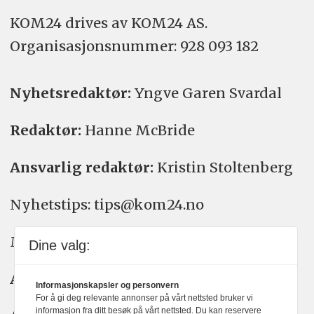
KOM24 drives av KOM24 AS.
Organisasjons­nummer: 928 093 182
Nyhetsredaktør:
Yngve Garen Svardal
Redaktør:
Hanne McBride
Ansvarlig redaktør:
Kristin Stoltenberg
Nyhetstips: tips@kom24.no
Meninger: meninger@kom24.no
Dine valg:
Annonse: annonse@watchmedia.no
Informasjonskapsler og personvern
For å gi deg relevante annonser på vårt nettsted bruker vi
informasjon fra ditt besøk på vårt nettsted. Du kan reservere