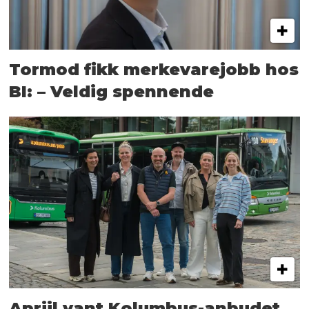
Tormod fikk merkevarejobb hos
BI: – Veldig spennende
Apriil vant Kolumbus-anbudet