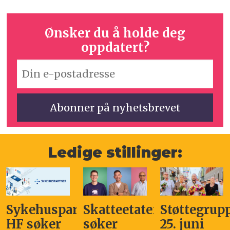
Ønsker du å holde deg
oppdatert?
Ledige stillinger:
Sykehuspartner
Skatteetaten
Støttegrup
HF søker
søker
25. juni