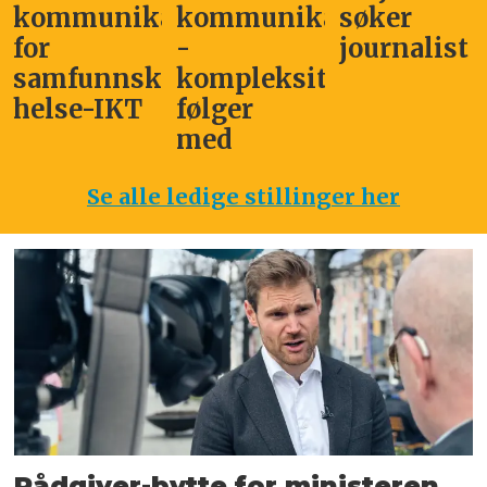
kommunikasjonssjef
kommunikasjonsleder
søker
for
-
journalist
samfunnskritisk
kompleksitet
helse-IKT
følger
med
Se alle ledige stillinger her
Rådgiver-bytte for ministeren