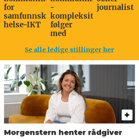
for
-
journalist
samfunnskritisk
kompleksitet
helse-IKT
følger
med
Se alle ledige stillinger her
Morgenstern henter rådgiver