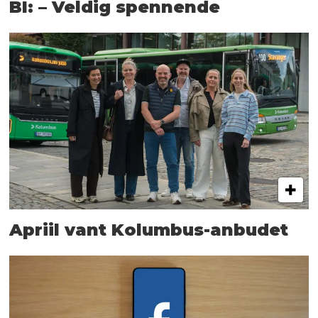
BI: – Veldig spennende
Apriil vant Kolumbus-anbudet