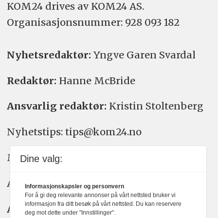
KOM24 drives av KOM24 AS.
Organisasjons­nummer: 928 093 182
Nyhetsredaktør:
Yngve Garen Svardal
Redaktør:
Hanne McBride
Ansvarlig redaktør:
Kristin Stoltenberg
Nyhetstips: tips@kom24.no
Meninger: meninger@kom24.no
Dine valg:
Annonse: annonse@watchmedia.no
Informasjonskapsler og personvern
For å gi deg relevante annonser på vårt nettsted bruker vi
informasjon fra ditt besøk på vårt nettsted. Du kan reservere
Abonnement:
kom24@watchmedia.no
deg mot dette under "Innstillinger".