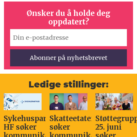
Ønsker du å holde deg
oppdatert?
Ledige stillinger:
Sykehuspartner
Skatteetaten
Støttegrup
HF søker
søker
25. juni
kommunikasjonssjef
kommunikasjonsleder
søker