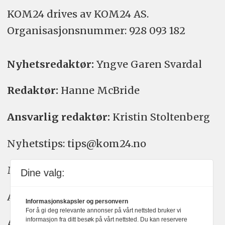
KOM24 drives av KOM24 AS.
Organisasjons­nummer: 928 093 182
Nyhetsredaktør:
Yngve Garen Svardal
Redaktør:
Hanne McBride
Ansvarlig redaktør:
Kristin Stoltenberg
Nyhetstips: tips@kom24.no
Meninger: meninger@kom24.no
Dine valg:
Annonse: annonse@watchmedia.no
Informasjonskapsler og personvern
For å gi deg relevante annonser på vårt nettsted bruker vi
informasjon fra ditt besøk på vårt nettsted. Du kan reservere
Abonnement:
kom24@watchmedia.no