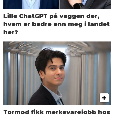
Lille ChatGPT på veggen der,
hvem er bedre enn meg i landet
her?
Tormod fikk merkevarejobb hos