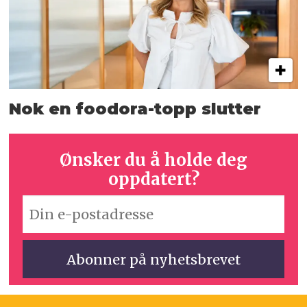
Nok en foodora-topp slutter
Ønsker du å holde deg
oppdatert?