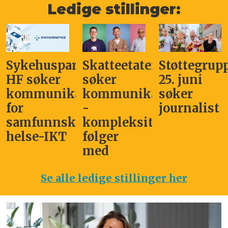
Ledige stillinger:
Sykehuspartner
Skatteetaten
Støttegrup
HF søker
søker
25. juni
kommunikasjonssjef
kommunikasjonsleder
søker
for
-
journalist
samfunnskritisk
kompleksitet
helse-IKT
følger
med
Se alle ledige stillinger her