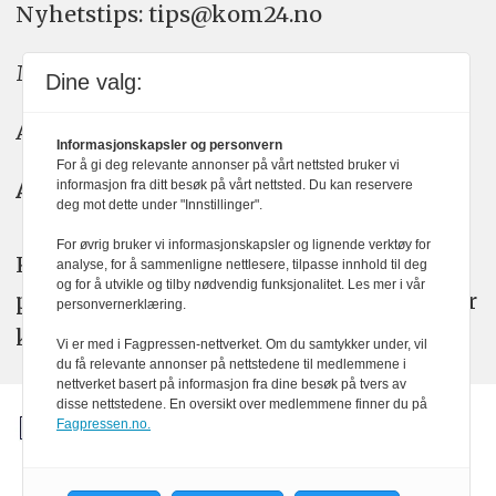
Nyhetstips: tips@kom24.no
Meninger: meninger@kom24.no
Dine valg:
Annonse: annonse@watchmedia.no
Informasjonskapsler og personvern
For å gi deg relevante annonser på vårt nettsted bruker vi
Abonnement:
kom24@watchmedia.no
informasjon fra ditt besøk på vårt nettsted. Du kan reservere
deg mot dette under "Innstillinger".
For øvrig bruker vi informasjonskapsler og lignende verktøy for
KOM24 arbeider etter Vær Varsom-
analyse, for å sammenligne nettlesere, tilpasse innhold til deg
og for å utvikle og tilby nødvendig funksjonalitet. Les mer i vår
plakatens regler for god presseskikk. Her
personvernerklæring.
kan du lese mer om
PFUs
arbeid.
Vi er med i Fagpressen-nettverket. Om du samtykker under, vil
du få relevante annonser på nettstedene til medlemmene i
nettverket basert på informasjon fra dine besøk på tvers av
disse nettstedene. En oversikt over medlemmene finner du på
Fagpressen.no.