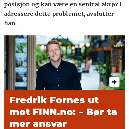
posisjon og kan være en sentral aktør i
adressere dette problemet, avslutter
han.
Fredrik Fornes ut
mot FINN.no: – Bør ta
mer ansvar