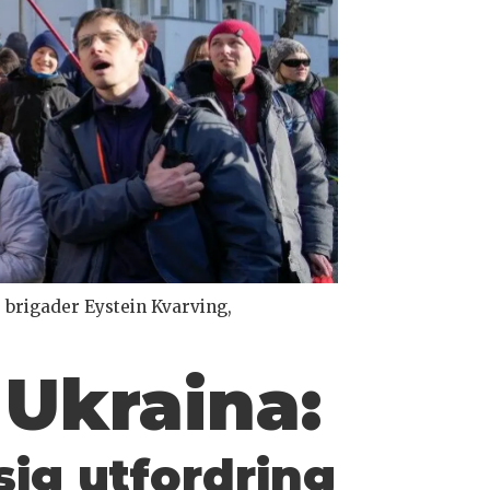
brigader Eystein Kvarving,
 Ukraina:
sig
utfordring