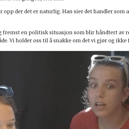
ler opp der det er naturlig. Han sier det handler som
g fremst en politisk situasjon som blir håndtert av re
e. Vi holder oss til å snakke om det vi gjør og ikke f