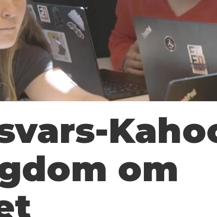
svars-Kahoo
ngdom om
et