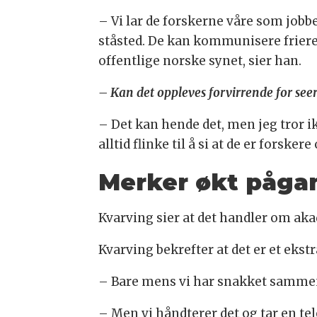
– Vi lar de forskerne våre som jobb
ståsted. De kan kommunisere friere 
offentlige norske synet, sier han.
– Kan det oppleves forvirrende for see
– Det kan hende det, men jeg tror ikk
alltid flinke til å si at de er forskere
Merker økt påga
Kvarving sier at det handler om akad
Kvarving bekrefter at det er et ekst
– Bare mens vi har snakket sammen 
– Men vi håndterer det og tar en te