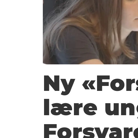
Ny «For
lære u
Forsvar