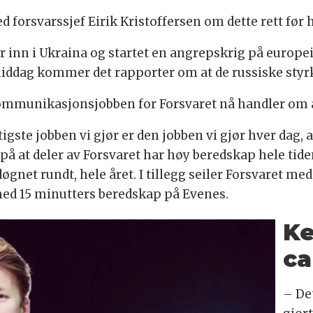
d forsvarssjef Eirik Kristoffersen om dette rett fø
er inn i Ukraina og startet en angrepskrig på europe
iddag kommer det rapporter om at de russiske styrk
ommunikasjonsjobben for Forsvaret nå handler om å
e jobben vi gjør er den jobben vi gjør hver dag, at
på at deler av Forsvaret har høy beredskap hele tide
øgnet rundt, hele året. I tillegg seiler Forsvaret med
med 15 minutters beredskap på Evenes.
Ke
ca
– Det