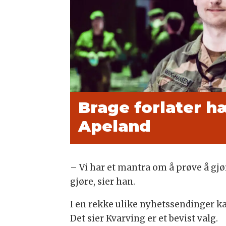
Brage forlater 
Apeland
– Vi har et mantra om å prøve å gjør
gjøre, sier han.
I en rekke ulike nyhetssendinger k
Det sier Kvarving er et bevist valg.