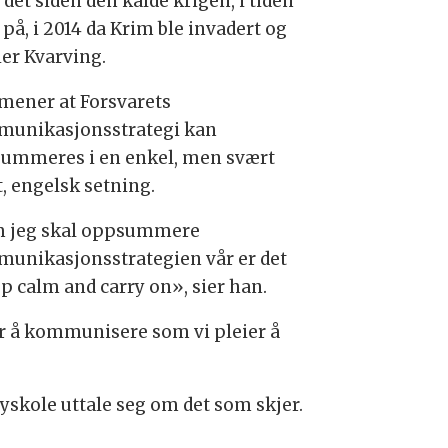
 det siden den kalde krigen, i tiden
 på, i 2014 da Krim ble invadert og
ier Kvarving.
mener at Forsvarets
unikasjonsstrategi kan
ummeres i en enkel, men svært
t, engelsk setning.
 jeg skal oppsummere
unikasjonsstrategien vår er det
p calm and carry on», sier han.
øver å kommunisere som vi pleier å
yskole uttale seg om det som skjer.