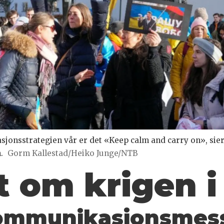
nsstrategien vår er det «Keep calm and carry on», sier 
.
Gorm Kallestad/Heiko Junge/NTB
t om krigen i
 kommunikasjonsmes