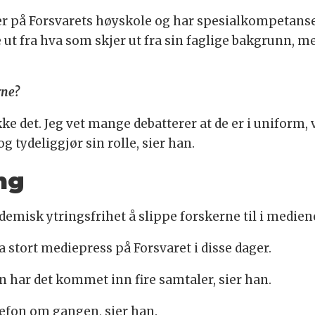
er på Forsvarets høyskole og har spesialkompetanse
ut fra hva som skjer ut fra sin faglige bakgrunn, m
rne?
e det. Jeg vet mange debatterer at de er i uniform, vi
 og tydeliggjør sin rolle, sier han.
ng
emisk ytringsfrihet å slippe forskerne til i mediene
ra stort mediepress på Forsvaret i disse dager.
har det kommet inn fire samtaler, sier han.
lefon om gangen, sier han.