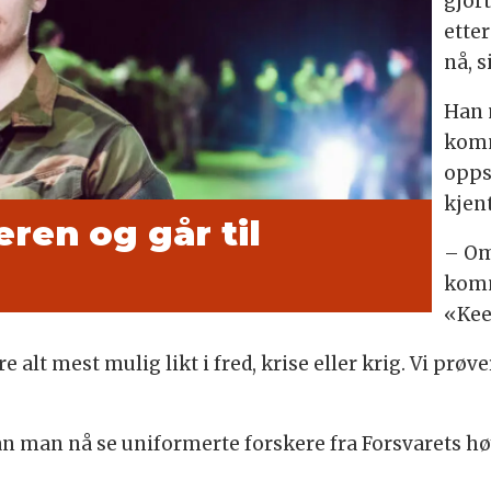
gjort
etter
nå, s
Han 
komm
opps
kjen
hæren
og går til
– Om
komm
«Kee
e alt mest mulig likt i fred, krise eller krig. Vi pr
an man nå se uniformerte forskere fra Forsvarets hø