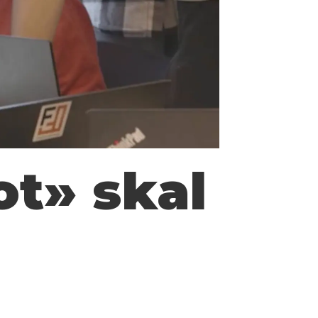
t» skal