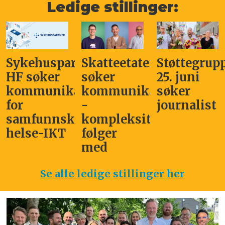
Ledige stillinger:
Sykehuspartner
Skatteetaten
Støttegrup
HF søker
søker
25. juni
kommunikasjonssjef
kommunikasjonsleder
søker
for
-
journalist
samfunnskritisk
kompleksitet
helse-IKT
følger
med
Se alle ledige stillinger her