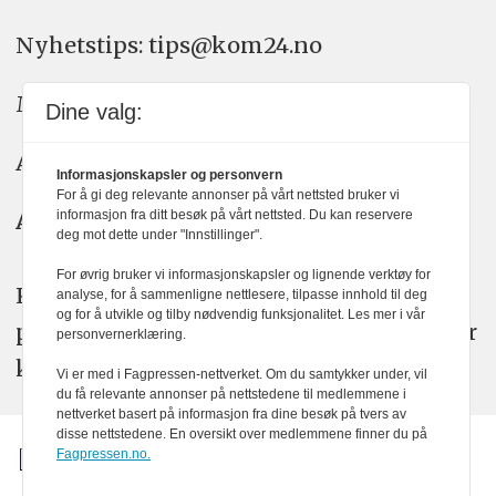
Nyhetstips: tips@kom24.no
Meninger: meninger@kom24.no
Dine valg:
Annonse: annonse@watchmedia.no
Informasjonskapsler og personvern
For å gi deg relevante annonser på vårt nettsted bruker vi
Abonnement:
informasjon fra ditt besøk på vårt nettsted. Du kan reservere
kom24@watchmedia.no
deg mot dette under "Innstillinger".
For øvrig bruker vi informasjonskapsler og lignende verktøy for
KOM24 arbeider etter Vær Varsom-
analyse, for å sammenligne nettlesere, tilpasse innhold til deg
og for å utvikle og tilby nødvendig funksjonalitet. Les mer i vår
plakatens regler for god presseskikk. Her
personvernerklæring.
kan du lese mer om
PFUs
arbeid.
Vi er med i Fagpressen-nettverket. Om du samtykker under, vil
du få relevante annonser på nettstedene til medlemmene i
nettverket basert på informasjon fra dine besøk på tvers av
disse nettstedene. En oversikt over medlemmene finner du på
Fagpressen.no.