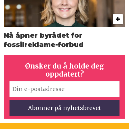
Nå åpner byrådet for
fossilreklame-forbud
Ønsker du å holde deg
oppdatert?