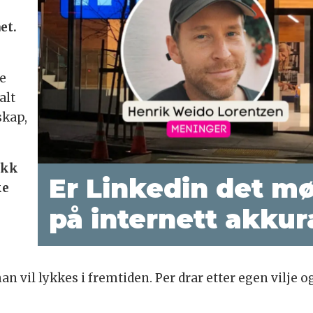
et.
e
alt
skap,
akk
Er Linkedin det m
ke
på internett akkur
e
han vil lykkes i fremtiden. Per drar etter egen vilje 