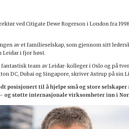
rektør ved Citigate Dewe Rogerson i London fra 1998 
ingen av et familieselskap, som gjennom sitt leders
 Leidar i fjor høst.
et fantastisk team av Leidar-kolleger i Oslo og på tv
on DC, Dubai og Singapore, skriver Astrup på sin L
dt posisjonert til å hjelpe små og store selskape
 og støtte internasjonale virksomheter inn i Nor