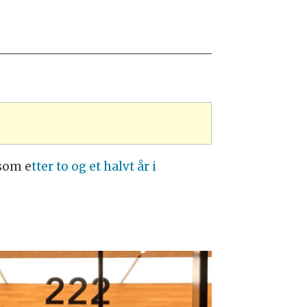
 som e
tter to og et halvt år i