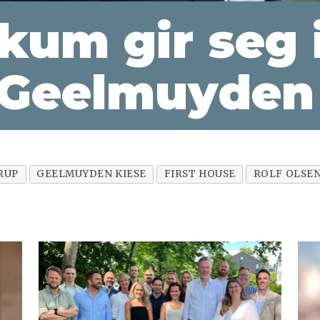
kum gir seg 
l Geelmuyden
RUP
GEELMUYDEN KIESE
FIRST HOUSE
ROLF OLSE