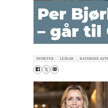
Per Bjør
– går ti
NYHETER
LEIDAR
KATHRINE AST