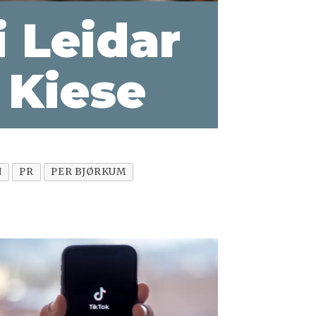
i Leidar
 Kiese
N
PR
PER BJØRKUM