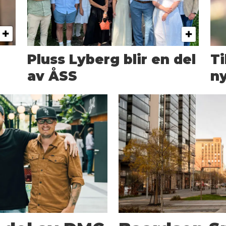
Pluss Lyberg blir en del
T
av ÅSS
ny