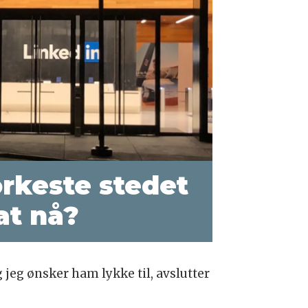
ørkeste stedet
at nå?
og jeg ønsker ham lykke til, avslutter