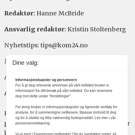
Redaktør:
Hanne McBride
Ansvarlig redaktør:
Kristin Stoltenberg
Nyhetstips: tips@kom24.no
Meninger: meninger@kom24.no
Dine valg:
Annonse: annonse@watchmedia.no
Informasjonskapsler og personvern
For å gi deg relevante annonser på vårt nettsted bruker vi
informasjon fra ditt besøk på vårt nettsted. Du kan reservere
Abonnement:
kom24@watchmedia.no
deg mot dette under "Innstillinger".
For øvrig bruker vi informasjonskapsler og lignende verktøy for
KOM24 arbeider etter Vær Varsom-
analyse, for å sammenligne nettlesere, tilpasse innhold til deg
og for å utvikle og tilby nødvendig funksjonalitet. Les mer i vår
plakatens regler for god presseskikk. Her
personvernerklæring.
kan du lese mer om
PFUs
arbeid.
Vi er med i Fagpressen-nettverket. Om du samtykker under, vil