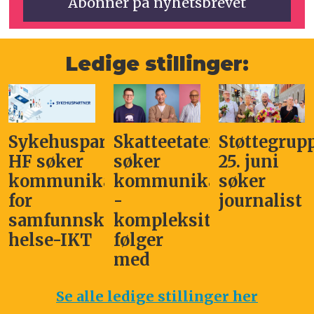
Ledige stillinger:
Sykehuspartner
Skatteetaten
Støttegrup
HF søker
søker
25. juni
kommunikasjonssjef
kommunikasjonsleder
søker
for
-
journalist
samfunnskritisk
kompleksitet
helse-IKT
følger
med
Se alle ledige stillinger her