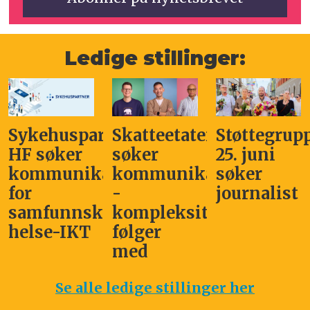
Ledige stillinger:
Sykehuspartner
Skatteetaten
Støttegrup
HF søker
søker
25. juni
kommunikasjonssjef
kommunikasjonsleder
søker
for
-
journalist
samfunnskritisk
kompleksitet
helse-IKT
følger
med
Se alle ledige stillinger her