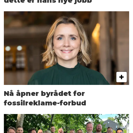
dette er hans nye jobb
Nå åpner byrådet for
fossilreklame-forbud