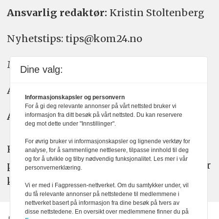
Ansvarlig redaktør:
Kristin Stoltenberg
Nyhetstips: tips@kom24.no
Meninger: meninger@kom24.no
Dine valg:
Annonse: annonse@watchmedia.no
Informasjonskapsler og personvern
For å gi deg relevante annonser på vårt nettsted bruker vi
Abonnement:
kom24@watchmedia.no
informasjon fra ditt besøk på vårt nettsted. Du kan reservere
deg mot dette under "Innstillinger".
For øvrig bruker vi informasjonskapsler og lignende verktøy for
KOM24 arbeider etter Vær Varsom-
analyse, for å sammenligne nettlesere, tilpasse innhold til deg
og for å utvikle og tilby nødvendig funksjonalitet. Les mer i vår
plakatens regler for god presseskikk. Her
personvernerklæring.
kan du lese mer om
PFUs
arbeid.
Vi er med i Fagpressen-nettverket. Om du samtykker under, vil
du få relevante annonser på nettstedene til medlemmene i
nettverket basert på informasjon fra dine besøk på tvers av
disse nettstedene. En oversikt over medlemmene finner du på