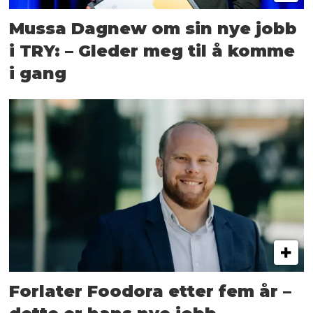
Mussa Dagnew om sin nye jobb
i TRY: – Gleder meg til å komme
i gang
Forlater Foodora etter fem år –