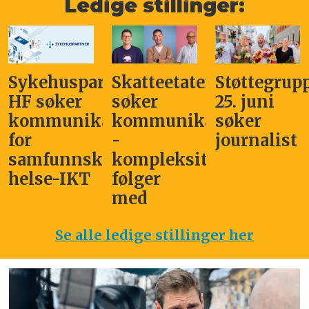
Ledige stillinger:
Sykehuspartner
Skatteetaten
Støttegrup
HF søker
søker
25. juni
kommunikasjonssjef
kommunikasjonsleder
søker
for
-
journalist
samfunnskritisk
kompleksitet
helse-IKT
følger
med
Se alle ledige stillinger her