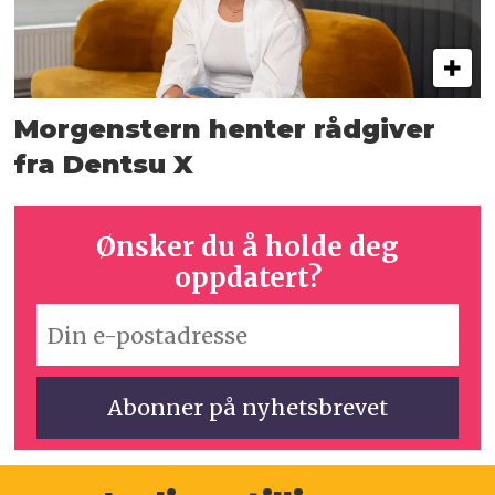
Morgenstern henter rådgiver
fra Dentsu X
Ønsker du å holde deg
oppdatert?