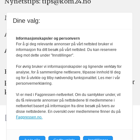
Nyhetstips: tips@kom24.no
Meninger: meninger@kom24.no
Dine valg:
Annonse: annonse@watchmedia.no
Informasjonskapsler og personvern
For å gi deg relevante annonser på vårt nettsted bruker vi
Abonnement:
kom24@watchmedia.no
informasjon fra ditt besøk på vårt nettsted. Du kan reservere
deg mot dette under "Innstillinger".
For øvrig bruker vi informasjonskapsler og lignende verktøy for
KOM24 arbeider etter Vær Varsom-
analyse, for å sammenligne nettlesere, tilpasse innhold til deg
og for å utvikle og tilby nødvendig funksjonalitet. Les mer i vår
plakatens regler for god presseskikk. Her
personvernerklæring.
kan du lese mer om
PFUs
arbeid.
Vi er med i Fagpressen-nettverket. Om du samtykker under, vil
du få relevante annonser på nettstedene til medlemmene i
nettverket basert på informasjon fra dine besøk på tvers av
disse nettstedene. En oversikt over medlemmene finner du på
Fagpressen.no.