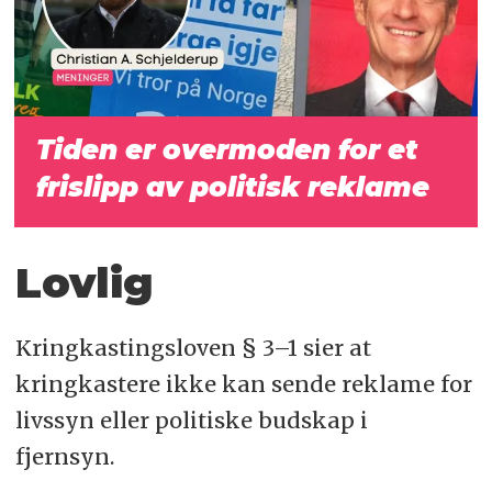
Tiden er overmoden for et
frislipp av politisk reklame
Lovlig
Kringkastingsloven § 3–1 sier at
kringkastere ikke kan sende reklame for
livssyn eller politiske budskap i
fjernsyn.