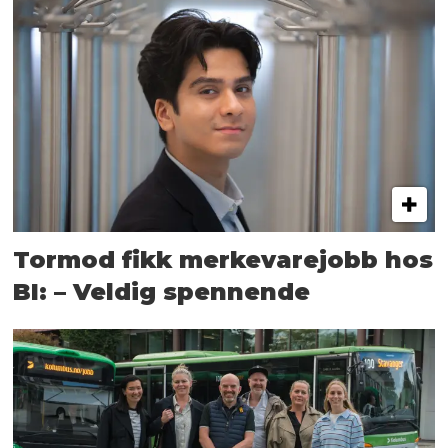
Tormod fikk merkevarejobb hos
BI: – Veldig spennende