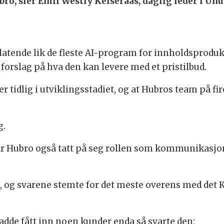
bro, sier Emil Westly Keiseraas, daglig leder i Uhu
atende lik de fleste AI-program for innholdsproduks
forslag på hva den kan levere med et pristilbud.
er tidlig i utviklingsstadiet, og at Hubros team på f
g.
Hubro også tatt på seg rollen som kommunikasjons
 og svarene stemte for det meste overens med det Ke
adde fått inn noen kunder enda så svarte den: