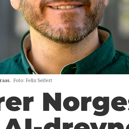
raas.
Foto: Felix Seifert
rer Norge
 AI-drevn