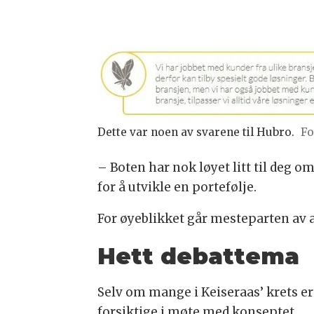
Dette var noen av svarene til Hubro.
Fo
– Boten har nok løyet litt til deg o
for å utvikle en portefølje.
For øyeblikket går mesteparten av 
Hett debattema
Selv om mange i Keiseraas’ krets er
forsiktige i møte med konseptet.