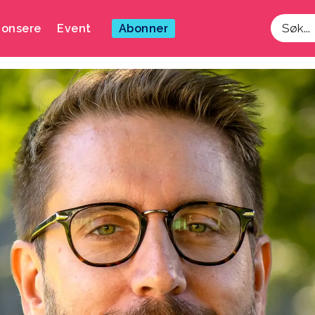
onsere
Event
Abonner
Søk