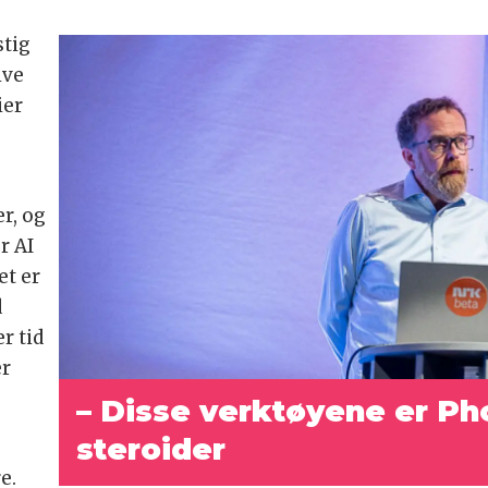
stig
ive
ier
r, og
r AI
et er
d
r tid
er
– Disse verktøyene er P
steroider
e.