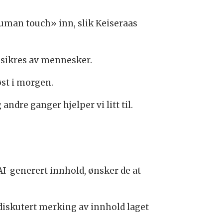
uman touch» inn, slik Keiseraas
etssikres av mennesker.
øst i morgen.
andre ganger hjelper vi litt til.
 AI-generert innhold, ønsker de at
 diskutert merking av innhold laget