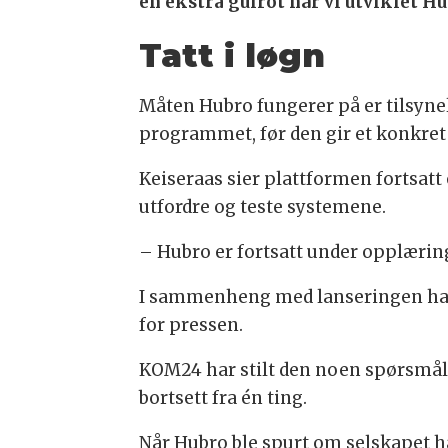
en ekstra gulrot når vi utviklet Hu
Tatt i løgn
Måten Hubro fungerer på er tilsynel
programmet, før den gir et konkret 
Keiseraas sier plattformen fortsatt 
utfordre og teste systemene.
– Hubro er fortsatt under opplærin
I sammenheng med lanseringen har 
for pressen.
KOM24 har stilt den noen spørsmål,
bortsett fra én ting.
Når Hubro ble spurt om selskapet h