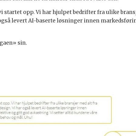
 vi startet opp. Vi har hjulpet bedrifter fra ulike bra
ar også levert AI-baserte løsninger innen markedsfør
egaen» sin.