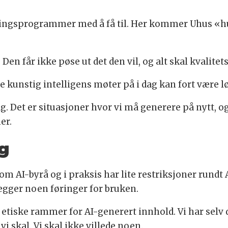
reringsprogrammer med å få til. Her kommer Uhus «h
. Den får ikke pøse ut det den vil, og alt skal kvalit
kunstig intelligens møter på i dag kan fort være l
g. Det er situasjoner hvor vi må generere på nytt, og 
er.
g
om AI-byrå og i praksis har lite restriksjoner rundt
gger noen føringer for bruken.
a etiske rammer for AI-generert innhold. Vi har selv
vi skal. Vi skal ikke villede noen.