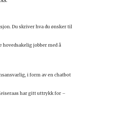
 AS.
jon. Du skriver hva du ønsker til
ire hovedsakelig jobber med å
ansvarlig, i form av en chatbot
iseraas har gitt uttrykk for –