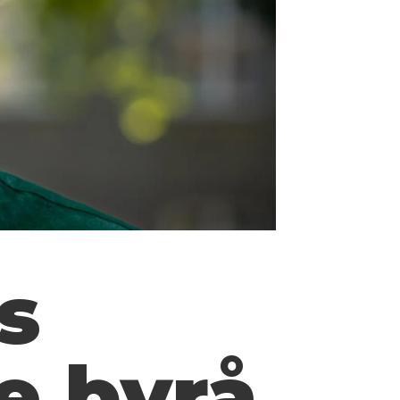
s
e byrå