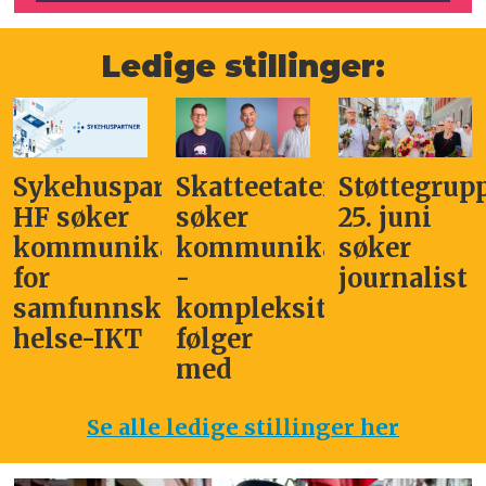
Ledige stillinger:
Sykehuspartner
Skatteetaten
Støttegrup
HF søker
søker
25. juni
kommunikasjonssjef
kommunikasjonsleder
søker
for
-
journalist
samfunnskritisk
kompleksitet
helse-IKT
følger
med
Se alle ledige stillinger her