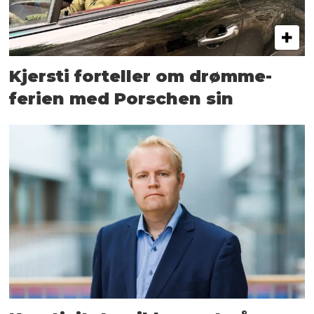
Kjersti forteller om drømme­
ferien med Porschen sin