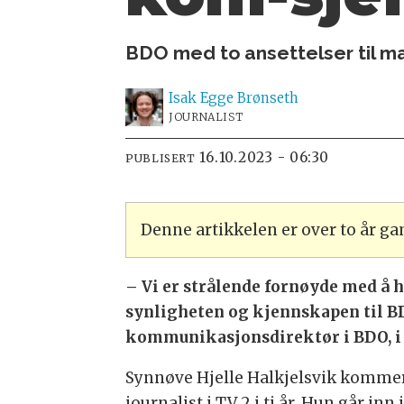
BDO med to ansettelser til m
Isak
Egge Brønseth
JOURNALIST
16.10.2023 - 06:30
PUBLISERT
Denne artikkelen er over to år g
– Vi er strålende fornøyde med å h
synligheten og kjennskapen til B
kommunikasjonsdirektør i BDO, i
Synnøve Hjelle Halkjelsvik kommer 
journalist i TV 2 i ti år. Hun går i