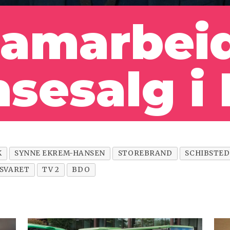
samarbei
sesalg i
K
SYNNE EKREM-HANSEN
STOREBRAND
SCHIBSTED
SVARET
TV 2
BDO