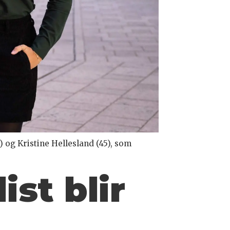
og Kristine Hellesland (45), som
ist blir