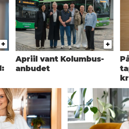
Apriil vant Kolumbus-
På
:
anbudet
ta
kr