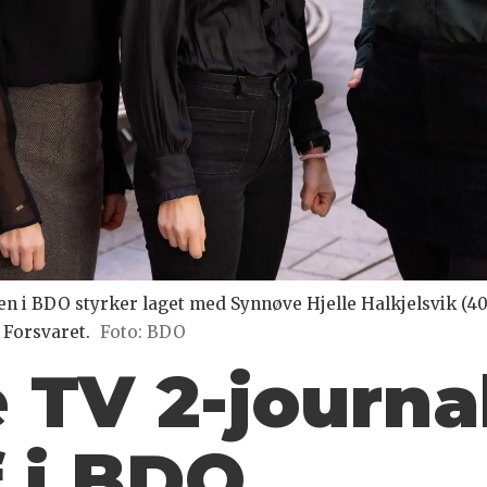
 BDO styrker laget med Synnøve Hjelle Halkjelsvik (40) 
Forsvaret.
Foto: BDO
 TV 2-journal
 i BDO