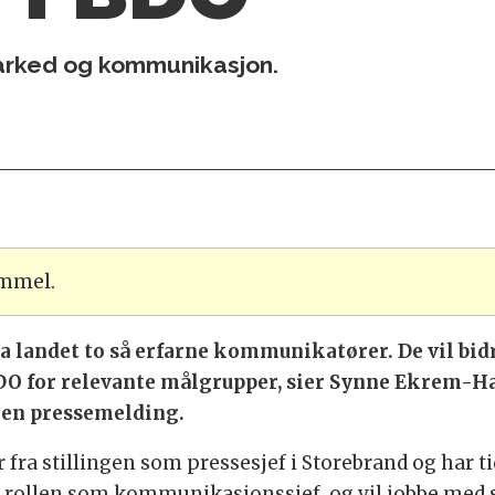
arked og kommunikasjon.
ammel.
a landet to så erfarne kommunikatører. De vil bidr
DO for relevante målgrupper, sier Synne Ekrem-H
 en pressemelding.
fra stillingen som pressesjef i Storebrand og har t
nn i rollen som kommunikasjonssjef, og vil jobbe med s