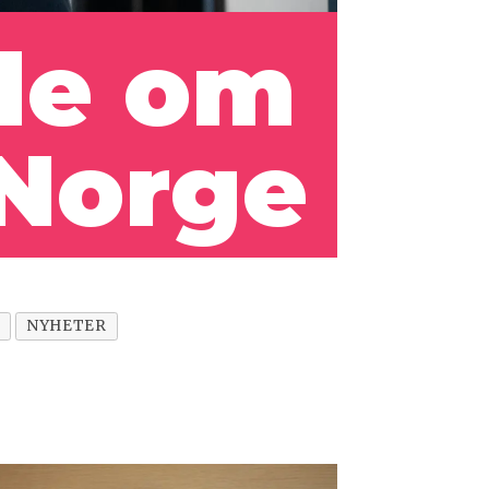
de om
 Norge
NYHETER