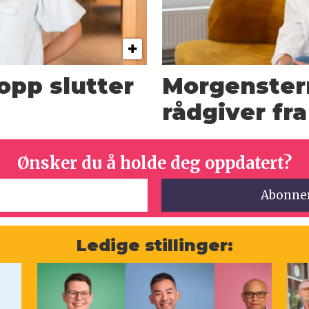
opp slutter
Morgenster
rådgiver fr
Ønsker du å holde deg oppdatert?
Ledige stillinger: