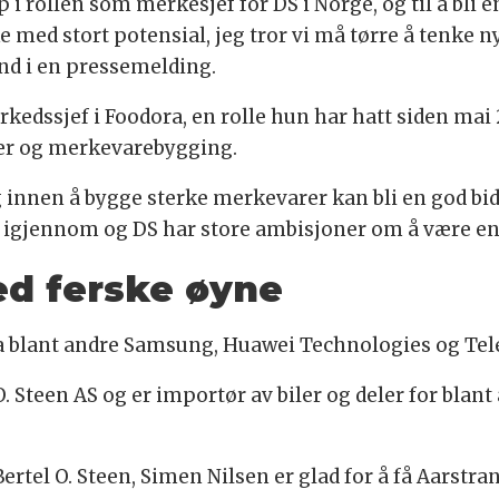
p i rollen som merkesjef for DS i Norge, og til å bli e
e med stort potensial, jeg tror vi må tørre å tenke ny
and i en pressemelding.
edssjef i Foodora, en rolle hun har hatt siden mai 
er og merkevarebygging.
 innen å bygge sterke merkevarer kan bli en god bid
 igjennom og DS har store ambisjoner om å være en 
ed ferske øyne
 blant andre Samsung, Huawei Technologies og Tel
 O. Steen AS og er importør av biler og deler for blan
ertel O. Steen, Simen Nilsen er glad for å få Aarstran