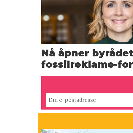
Nå åpner byrådet
fossilreklame-fo