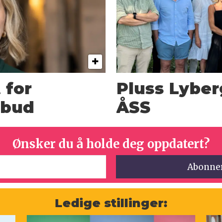
 for
Pluss Lyberg
rbud
ÅSS
Ønsker du å holde deg oppdatert?
Ledige stillinger: