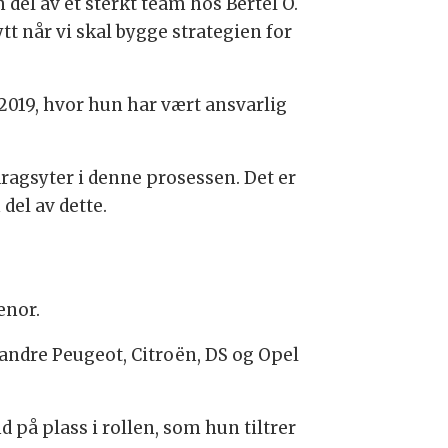
n del av et sterkt team hos Bertel O.
tt når vi skal bygge strategien for
2019, hvor hun har vært ansvarlig
ragsyter i denne prosessen. Det er
del av dette.
enor.
t andre Peugeot, Citroën, DS og Opel
d på plass i rollen, som hun tiltrer