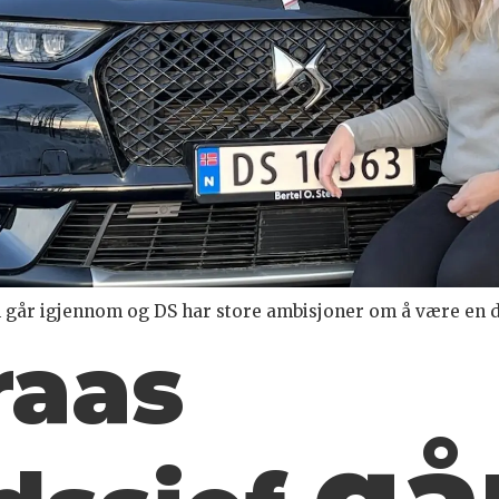
n går igjennom og DS har store ambisjoner om å være en de
raas
går