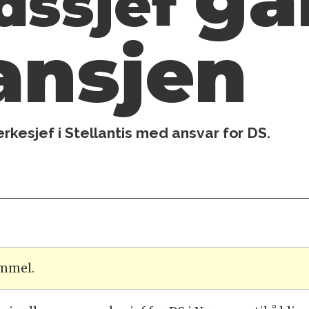
dssjef
ansjen
erkesjef i Stellantis med ansvar for DS.
ammel.