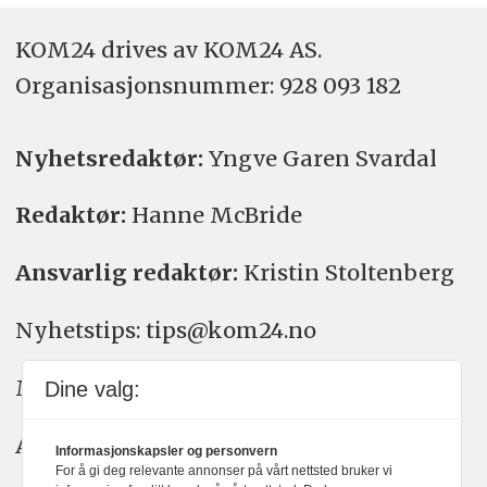
KOM24 drives av KOM24 AS.
Organisasjons­nummer: 928 093 182
Nyhetsredaktør:
Yngve Garen Svardal
Redaktør:
Hanne McBride
Ansvarlig redaktør:
Kristin Stoltenberg
Nyhetstips: tips@kom24.no
Meninger: meninger@kom24.no
Dine valg:
Annonse: annonse@watchmedia.no
Informasjonskapsler og personvern
For å gi deg relevante annonser på vårt nettsted bruker vi