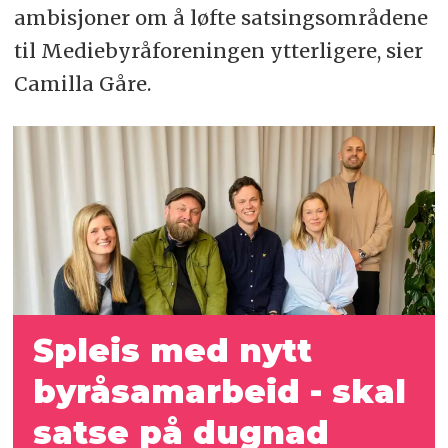
ambisjoner om å løfte satsingsområdene
til Mediebyråforeningen ytterligere, sier
Camilla Gåre.
Spleis med nytt
byråsamarbeid - skal
satse på dugnad