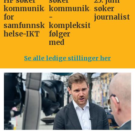
HF søker
søker
25. juni
kommunikasjonssjef
kommunikasjonsleder
søker
for
-
journalist
samfunnskritisk
kompleksitet
helse-IKT
følger
med
Se alle ledige stillinger her