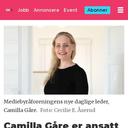
Jobb
Annonsere
Event
Abonner
Mediebyråforeningens nye daglige leder,
Camilla Gåre.
Foto: Cecilie E. Åserud
Camilla Gåre er ansatt