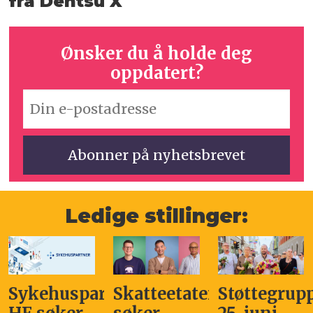
fra Dentsu X
Ønsker du å holde deg
oppdatert?
Ledige stillinger:
Sykehuspartner
Skatteetaten
Støttegrup